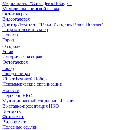
Медиапроект "Этот День Победы"
Мемориалы воинской славы
Фотогалерея
Видеогалерея
Диктор Левитан - "Голос Истории. Голос Победы"
Патриотический сквер
Новости
Город
О городе
Устав
Историческая справка
Фотогалерея
Город
Город в лицах
70 лет Великой Победе
Некоммерческие организации
Новости
Перечень НКО
Муниципальный социальный грант
Выставка-презентация НКО
Контакты
Фотоотчет
Видеоотчет
Полезные ссылки