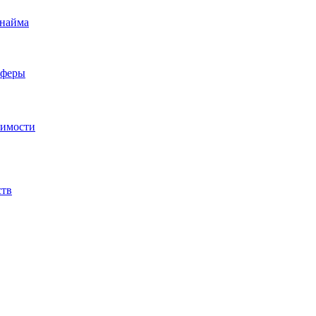
 найма
сферы
жимости
ств