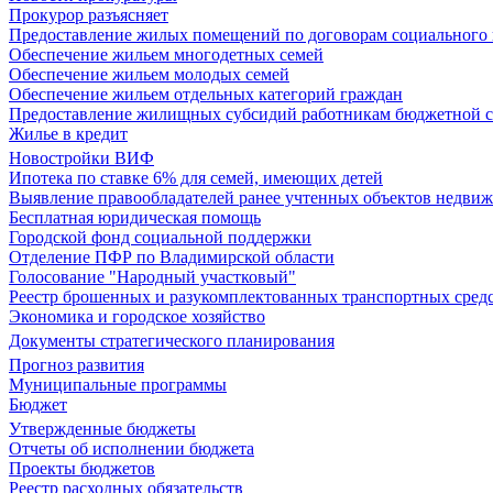
Прокурор разъясняет
Предоставление жилых помещений по договорам социального
Обеспечение жильем многодетных семей
Обеспечение жильем молодых семей
Обеспечение жильем отдельных категорий граждан
Предоставление жилищных субсидий работникам бюджетной 
Жилье в кредит
Новостройки ВИФ
Ипотека по ставке 6% для семей, имеющих детей
Выявление правообладателей ранее учтенных объектов недви
Бесплатная юридическая помощь
Городской фонд социальной поддержки
Отделение ПФР по Владимирской области
Голосование "Народный участковый"
Реестр брошенных и разукомплектованных транспортных сред
Экономика и городское хозяйство
Документы стратегического планирования
Прогноз развития
Муниципальные программы
Бюджет
Утвержденные бюджеты
Отчеты об исполнении бюджета
Проекты бюджетов
Реестр расходных обязательств