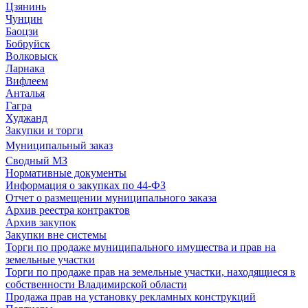
Цзянинь
Чунцин
Баоцзи
Бобруйск
Волковыск
Ларнака
Вифлеем
Анталья
Гагра
Худжанд
Закупки и торги
Муниципальный заказ
Сводный МЗ
Нормативные документы
Информация о закупках по 44-ФЗ
Отчет о размещении муниципального заказа
Архив реестра контрактов
Архив закупок
Закупки вне системы
Торги по продаже муниципального имущества и прав на
земельные участки
Торги по продаже прав на земельные участки, находящиеся в
собственности Владимирской области
Продажа прав на установку рекламных конструкций