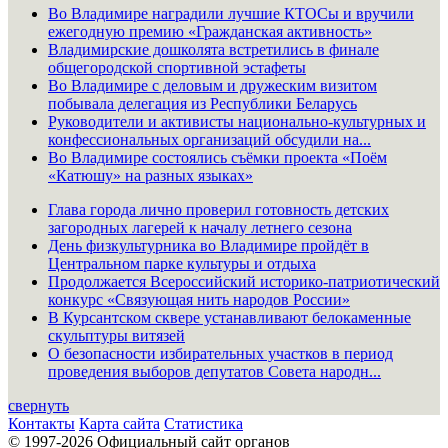
Во Владимире наградили лучшие КТОСы и вручили
ежегодную премию «Гражданская активность»
Владимирские дошколята встретились в финале
общегородской спортивной эстафеты
Во Владимире с деловым и дружеским визитом
побывала делегация из Республики Беларусь
Руководители и активисты национально-культурных и
конфессиональных организаций обсудили на...
Во Владимире состоялись съёмки проекта «Поём
«Катюшу» на разных языках»
Глава города лично проверил готовность детских
загородных лагерей к началу летнего сезона
День физкультурника во Владимире пройдёт в
Центральном парке культуры и отдыха
Продолжается Всероссийский историко-патриотический
конкурс «Связующая нить народов России»
В Курсантском сквере устанавливают белокаменные
скульптуры витязей
О безопасности избирательных участков в период
проведения выборов депутатов Совета народн...
свернуть
Контакты
Карта сайта
Статистика
© 1997-2026 Официальный сайт органов