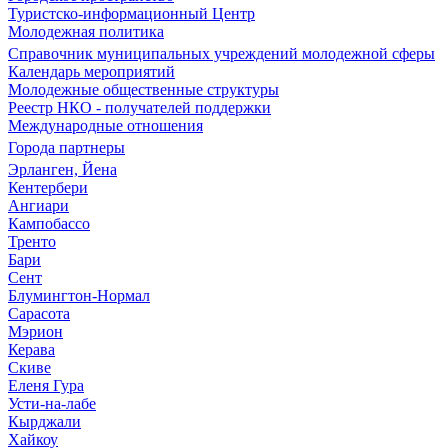
Туристско-информационный Центр
Молодежная политика
Справочник муниципальных учреждений молодежной сферы
Календарь мероприятий
Молодежные общественные структуры
Реестр НКО - получателей поддержки
Международные отношения
Города партнеры
Эрланген, Йена
Кентербери
Ангиари
Кампобассо
Тренто
Бари
Сент
Блумингтон-Нормал
Сарасота
Мэрион
Керава
Скиве
Еленя Гура
Усти-на-лабе
Кырджали
Хайкоу