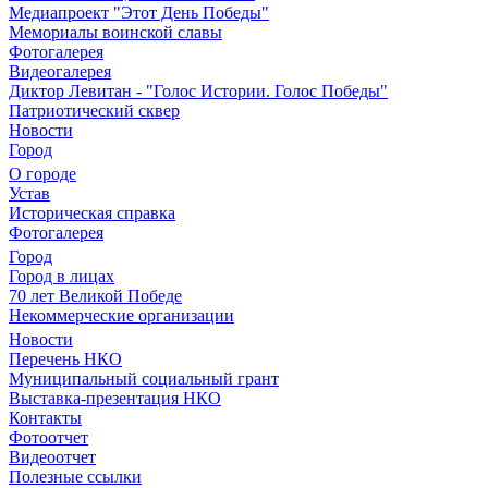
Медиапроект "Этот День Победы"
Мемориалы воинской славы
Фотогалерея
Видеогалерея
Диктор Левитан - "Голос Истории. Голос Победы"
Патриотический сквер
Новости
Город
О городе
Устав
Историческая справка
Фотогалерея
Город
Город в лицах
70 лет Великой Победе
Некоммерческие организации
Новости
Перечень НКО
Муниципальный социальный грант
Выставка-презентация НКО
Контакты
Фотоотчет
Видеоотчет
Полезные ссылки