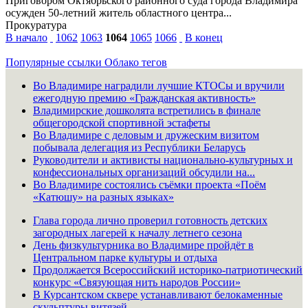
Приговором Октябрьского районного суда города Владимира
осужден 50-летний житель областного центра...
Прокуратура
В начало
1062
1063
1064
1065
1066
В конец
Популярные ссылки
Облако тегов
Во Владимире наградили лучшие КТОСы и вручили
ежегодную премию «Гражданская активность»
Владимирские дошколята встретились в финале
общегородской спортивной эстафеты
Во Владимире с деловым и дружеским визитом
побывала делегация из Республики Беларусь
Руководители и активисты национально-культурных и
конфессиональных организаций обсудили на...
Во Владимире состоялись съёмки проекта «Поём
«Катюшу» на разных языках»
Глава города лично проверил готовность детских
загородных лагерей к началу летнего сезона
День физкультурника во Владимире пройдёт в
Центральном парке культуры и отдыха
Продолжается Всероссийский историко-патриотический
конкурс «Связующая нить народов России»
В Курсантском сквере устанавливают белокаменные
скульптуры витязей