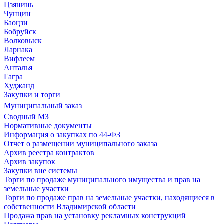
Цзянинь
Чунцин
Баоцзи
Бобруйск
Волковыск
Ларнака
Вифлеем
Анталья
Гагра
Худжанд
Закупки и торги
Муниципальный заказ
Сводный МЗ
Нормативные документы
Информация о закупках по 44-ФЗ
Отчет о размещении муниципального заказа
Архив реестра контрактов
Архив закупок
Закупки вне системы
Торги по продаже муниципального имущества и прав на
земельные участки
Торги по продаже прав на земельные участки, находящиеся в
собственности Владимирской области
Продажа прав на установку рекламных конструкций