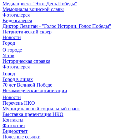
Медиапроект "Этот День Победы"
Мемориалы воинской славы
Фотогалерея
Видеогалерея
Диктор Левитан - "Голос Истории. Голос Победы"
Патриотический сквер
Новости
Город
О городе
Устав
Историческая справка
Фотогалерея
Город
Город в лицах
70 лет Великой Победе
Некоммерческие организации
Новости
Перечень НКО
Муниципальный социальный грант
Выставка-презентация НКО
Контакты
Фотоотчет
Видеоотчет
Полезные ссылки