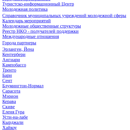
Туристско-информационный Центр
Молодежная политика
Справочник муниципальных учреждений молодежной сферы
Календарь мероприятий
Молодежные общественные структуры
Реестр НКО - получателей поддержки
Международные отношения
Города партнеры
Эрланген, Йена
Кентербери
Ангиари
Кампобассо
Тренто
Бари
Сент
Блумингтон-Нормал
Сарасота
Мэрион
Керава
Скиве
Еленя Гура
Усти-на-лабе
Кырджали
Хайкоу