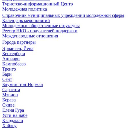
Туристско-информационный Центр
Молодежная политика
Справочник муниципальных учреждений молодежной сферы
Календарь мероприятий
Молодежные общественные структуры
Реестр НКО - получателей поддержки
Международные отношения
Города партнеры
Эрланген, Йена
Кентербери
Ангиари
Кампобассо
Тренто
Бари
Сент
Блумингтон-Нормал
Сарасота
Мэрион
Керава
Скиве
Еленя Гура
Усти-на-лабе
Кырджали
Хайкоу