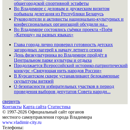
общегородской спортивной эстафеты
Во Владимире с деловым и дружеским визитом
побывала делегация из Республики Беларусь
Руководители и активисты национально-культурных и
конфессиональных организаций обсудили на...
Во Владимире состоялись съёмки проекта «Поём
«Катюшу» на разных языках»
Глава города лично проверил готовность детских
загородных лагерей к началу летнего сезона
День физкультурника во Владимире пройдёт в
Центральном парке культуры и отдыха
Продолжается Всероссийский историко-патриотический
конкурс «Связующая нить народов России»
В Курсантском сквере устанавливают белокаменные
скульптуры витязей
О безопасности избирательных участков в период
проведения выборов депутатов Совета народн...
свернуть
Контакты
Карта сайта
Статистика
© 1997-2026 Официальный сайт органов
местного самоуправления города Владимира
www.vladimir-city.ru
Телефоны: