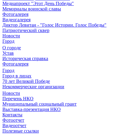
Медиапроект "Этот День Победы"
Мемориалы воинской славы
Фотогалерея
Видеогалерея
Диктор Левитан - "Голос Истории. Голос Победы"
Патриотический сквер
Новости
Город
О городе
Устав
Историческая справка
Фотогалерея
Город
Город в лицах
70 лет Великой Победе
Некоммерческие организации
Новости
Перечень НКО
Муниципальный социальный грант
Выставка-презентация НКО
Контакты
Фотоотчет
Видеоотчет
Полезные ссылки