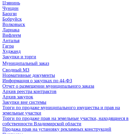
Цзянинь
Чунцин
Баоцзи
Бобруйск
Волковыск
Ларнака
Вифлеем
Анталья
Гагра
Худжанд
Закупки и торги
Муниципальный заказ
Сводный МЗ
Нормативные документы
Информация о закупках по 44-ФЗ
Отчет о размещении муниципального заказа
Архив реестра контрактов
Архив закупок
Закупки вне системы
Торги по продаже муниципального имущества и прав на
земельные участки
Торги по продаже прав на земельные участки, находящиеся в
собственности Владимирской области
Продажа прав на установку рекламных конструкций