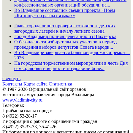
конфессиональных организаций обсудили на...
Во Владимире состоялись съёмки проекта «Поём
«Катюшу» на разных языках»
Глава города лично проверил готовность детских
загородных лагерей к началу летнего сезона
Город Владимир принял делегацию из Шахтёрска
О безопасности избирательных участков в период
проведения выборов депутатов Совета народн...
Во Владимире завершается большой дорожный ремонт -
2026
На городском торжественном мероприятии в честь Дня
семьи, любви и верности поздравили боле...
свернуть
Контакты
Карта сайта
Статистика
© 1997-2026 Официальный сайт органов
местного самоуправления города Владимира
www.vladimir-city.ru
Телефоны:
Приёмная главы города:
8 (4922) 53-28-17
Информация о работе с обращениями граждан:
8 (4922) 35-33-33, 35-41-26
Информация по вопросам регистрации писем от организаций