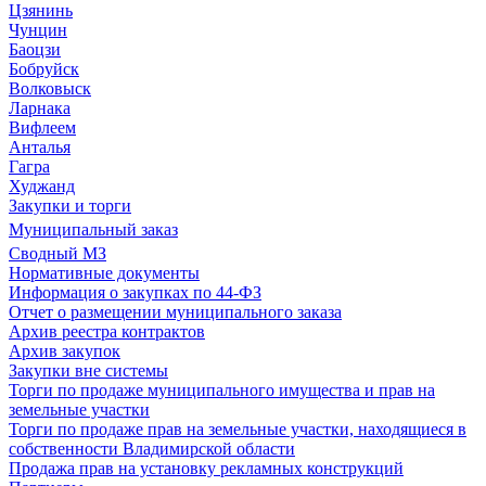
Цзянинь
Чунцин
Баоцзи
Бобруйск
Волковыск
Ларнака
Вифлеем
Анталья
Гагра
Худжанд
Закупки и торги
Муниципальный заказ
Сводный МЗ
Нормативные документы
Информация о закупках по 44-ФЗ
Отчет о размещении муниципального заказа
Архив реестра контрактов
Архив закупок
Закупки вне системы
Торги по продаже муниципального имущества и прав на
земельные участки
Торги по продаже прав на земельные участки, находящиеся в
собственности Владимирской области
Продажа прав на установку рекламных конструкций