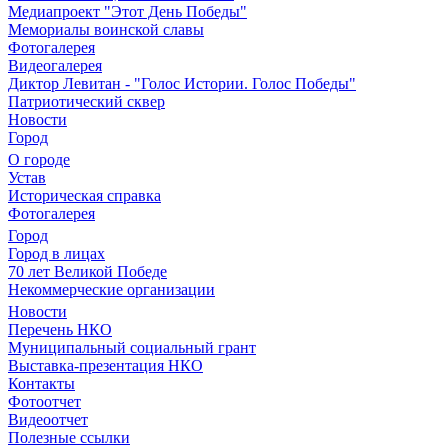
Медиапроект "Этот День Победы"
Мемориалы воинской славы
Фотогалерея
Видеогалерея
Диктор Левитан - "Голос Истории. Голос Победы"
Патриотический сквер
Новости
Город
О городе
Устав
Историческая справка
Фотогалерея
Город
Город в лицах
70 лет Великой Победе
Некоммерческие организации
Новости
Перечень НКО
Муниципальный социальный грант
Выставка-презентация НКО
Контакты
Фотоотчет
Видеоотчет
Полезные ссылки