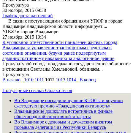
Прокуратура
30 ноября, 2015 09:38
График доставки пенсий
В связи с поступающими обращениями УПФР в городе
Владимире Владимирской области информирует ...
УПФР в городе Владимире
27 ноября, 2015 10:34
К уголовной ответственности привлечен житель города
Владимира за управление транспортным средством в
состоянии опьянения, будучи ранее подвергнутым
административному наказанию за аналогичное деяние
Прокуратурой города поддержано государственное обвинение
в отношении Светланы Хмельновой, обвиняем...
Прокуратура
В начало
1010
1011
1012
1013
1014
В конец
Популярные ссылки
Облако тегов
Во Владимире наградили лучшие КТОСы и вручили
ежегодную премию «Гражданская активность»
Владимирские дошколята встретились в финале
общегородской спортивной эстафеты
Во Владимире с деловым и дружеским визитом
побывала делегация из Республики Беларусь
Руководители и активисты национально-культурных и