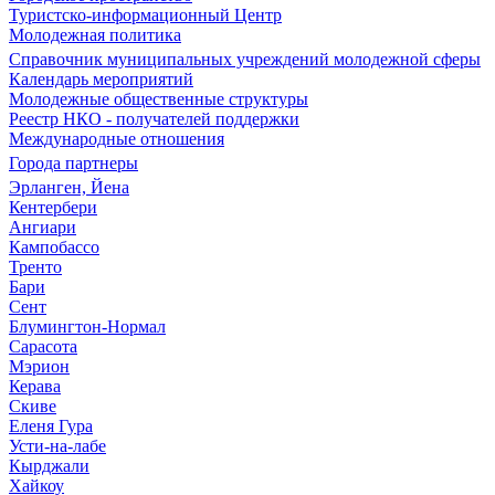
Туристско-информационный Центр
Молодежная политика
Справочник муниципальных учреждений молодежной сферы
Календарь мероприятий
Молодежные общественные структуры
Реестр НКО - получателей поддержки
Международные отношения
Города партнеры
Эрланген, Йена
Кентербери
Ангиари
Кампобассо
Тренто
Бари
Сент
Блумингтон-Нормал
Сарасота
Мэрион
Керава
Скиве
Еленя Гура
Усти-на-лабе
Кырджали
Хайкоу