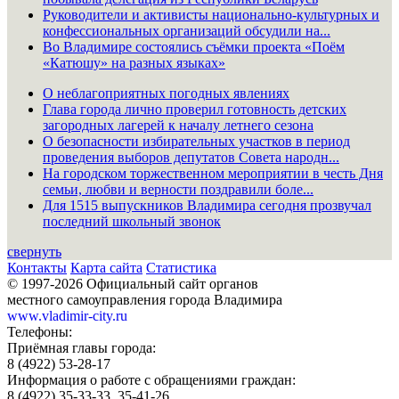
Руководители и активисты национально-культурных и
конфессиональных организаций обсудили на...
Во Владимире состоялись съёмки проекта «Поём
«Катюшу» на разных языках»
О неблагоприятных погодных явлениях
Глава города лично проверил готовность детских
загородных лагерей к началу летнего сезона
О безопасности избирательных участков в период
проведения выборов депутатов Совета народн...
На городском торжественном мероприятии в честь Дня
семьи, любви и верности поздравили боле...
Для 1515 выпускников Владимира сегодня прозвучал
последний школьный звонок
свернуть
Контакты
Карта сайта
Статистика
© 1997-2026 Официальный сайт органов
местного самоуправления города Владимира
www.vladimir-city.ru
Телефоны:
Приёмная главы города:
8 (4922) 53-28-17
Информация о работе с обращениями граждан:
8 (4922) 35-33-33, 35-41-26