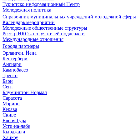
Туристско-информационный Центр
Молодежная политика
Справочник муниципальных учреждений молодежной сферы
Календарь мероприятий
Молодежные общественные структуры
Реестр НКО - получателей поддержки
Международные отношения
Города партнеры
Эрланген, Йена
Кентербери
Ангиари
Кампобассо
Тренто
Бари
Сент
Блумингтон-Нормал
Сарасота
Мэрион
Керава
Скиве
Еленя Гура
Усти-на-лабе
Кырджали
Хайкоу