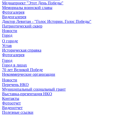
Медиапроект "Этот День Победы"
Мемориалы воинской славы
Фотогалерея
Видеогалерея
Диктор Левитан - "Голос Истории. Голос Победы"
Патриотический сквер
Новости
Город
О городе
Устав
Историческая справка
Фотогалерея
Город
Город в лицах
70 лет Великой Победе
Некоммерческие организации
Новости
Перечень НКО
Муниципальный социальный грант
Выставка-презентация НКО
Контакты
Фотоотчет
Видеоотчет
Полезные ссылки