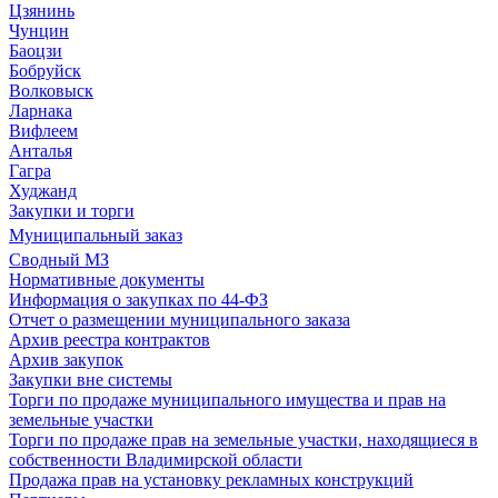
Цзянинь
Чунцин
Баоцзи
Бобруйск
Волковыск
Ларнака
Вифлеем
Анталья
Гагра
Худжанд
Закупки и торги
Муниципальный заказ
Сводный МЗ
Нормативные документы
Информация о закупках по 44-ФЗ
Отчет о размещении муниципального заказа
Архив реестра контрактов
Архив закупок
Закупки вне системы
Торги по продаже муниципального имущества и прав на
земельные участки
Торги по продаже прав на земельные участки, находящиеся в
собственности Владимирской области
Продажа прав на установку рекламных конструкций