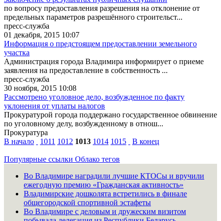
по вопросу предоставления разрешения на отклонение от
предельных параметров разрешённого строительст...
пресс-служба
01 декабря, 2015 10:07
Информация о предстоящем предоставлении земельного
участка
Администрация города Владимира информирует о приеме
заявления на предоставление в собственность ...
пресс-служба
30 ноября, 2015 10:08
Рассмотрено уголовное дело, возбужденное по факту
уклонения от уплаты налогов
Прокуратурой города поддержано государственное обвинение
по уголовному делу, возбужденному в отнош...
Прокуратура
В начало
1011
1012
1013
1014
1015
В конец
Популярные ссылки
Облако тегов
Во Владимире наградили лучшие КТОСы и вручили
ежегодную премию «Гражданская активность»
Владимирские дошколята встретились в финале
общегородской спортивной эстафеты
Во Владимире с деловым и дружеским визитом
побывала делегация из Республики Беларусь