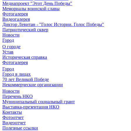
Медиапроект "Этот День Победы"
Мемориалы воинской славы
Фотогалерея
Видеогалерея
Диктор Левитан - "Голос Истории. Голос Победы"
Патриотический сквер
Новости
Город
О городе
Устав
Историческая справка
Фотогалерея
Город
Город в лицах
70 лет Великой Победе
Некоммерческие организации
Новости
Перечень НКО
Муниципальный социальный грант
Выставка-презентация НКО
Контакты
Фотоотчет
Видеоотчет
Полезные ссылки