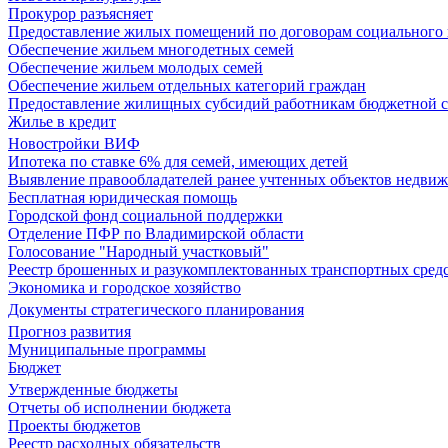
Прокурор разъясняет
Предоставление жилых помещений по договорам социального
Обеспечение жильем многодетных семей
Обеспечение жильем молодых семей
Обеспечение жильем отдельных категорий граждан
Предоставление жилищных субсидий работникам бюджетной 
Жилье в кредит
Новостройки ВИФ
Ипотека по ставке 6% для семей, имеющих детей
Выявление правообладателей ранее учтенных объектов недви
Бесплатная юридическая помощь
Городской фонд социальной поддержки
Отделение ПФР по Владимирской области
Голосование "Народный участковый"
Реестр брошенных и разукомплектованных транспортных сред
Экономика и городское хозяйство
Документы стратегического планирования
Прогноз развития
Муниципальные программы
Бюджет
Утвержденные бюджеты
Отчеты об исполнении бюджета
Проекты бюджетов
Реестр расходных обязательств