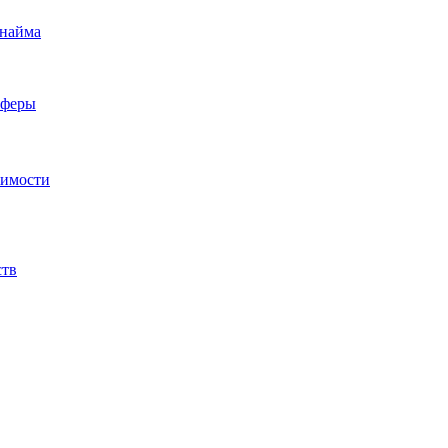
 найма
сферы
жимости
ств