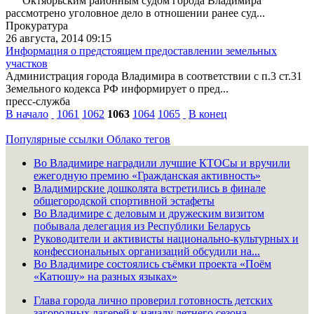
Октябрьским районным судом города Владимира
рассмотрено уголовное дело в отношении ранее суд...
Прокуратура
26 августа, 2014 09:15
Информация о предстоящем предоставлении земельных
участков
Администрация города Владимира в соответствии с п.3 ст.31
Земельного кодекса РФ информирует о пред...
пресс-служба
В начало
1061
1062
1063
1064
1065
В конец
Популярные ссылки
Облако тегов
Во Владимире наградили лучшие КТОСы и вручили
ежегодную премию «Гражданская активность»
Владимирские дошколята встретились в финале
общегородской спортивной эстафеты
Во Владимире с деловым и дружеским визитом
побывала делегация из Республики Беларусь
Руководители и активисты национально-культурных и
конфессиональных организаций обсудили на...
Во Владимире состоялись съёмки проекта «Поём
«Катюшу» на разных языках»
Глава города лично проверил готовность детских
загородных лагерей к началу летнего сезона