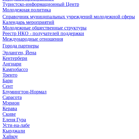
Туристско-информационный Центр
Молодежная политика
Справочник муниципальных учреждений молодежной сферы
Календарь мероприятий
Молодежные общественные структуры
Реестр НКО - получателей поддержки
Международные отношения
Города партнеры
Эрланген, Йена
Кентербери
Ангиари
Кампобассо
Тренто
Бари
Сент
Блумингтон-Нормал
Сарасота
Мэрион
Керава
Скиве
Еленя Гура
Усти-на-лабе
Кырджали
Хайкоу