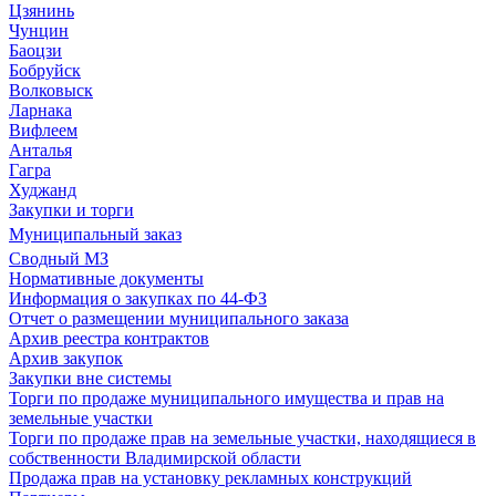
Цзянинь
Чунцин
Баоцзи
Бобруйск
Волковыск
Ларнака
Вифлеем
Анталья
Гагра
Худжанд
Закупки и торги
Муниципальный заказ
Сводный МЗ
Нормативные документы
Информация о закупках по 44-ФЗ
Отчет о размещении муниципального заказа
Архив реестра контрактов
Архив закупок
Закупки вне системы
Торги по продаже муниципального имущества и прав на
земельные участки
Торги по продаже прав на земельные участки, находящиеся в
собственности Владимирской области
Продажа прав на установку рекламных конструкций