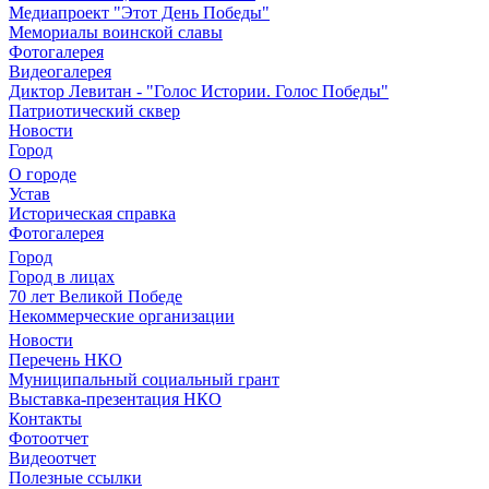
Медиапроект "Этот День Победы"
Мемориалы воинской славы
Фотогалерея
Видеогалерея
Диктор Левитан - "Голос Истории. Голос Победы"
Патриотический сквер
Новости
Город
О городе
Устав
Историческая справка
Фотогалерея
Город
Город в лицах
70 лет Великой Победе
Некоммерческие организации
Новости
Перечень НКО
Муниципальный социальный грант
Выставка-презентация НКО
Контакты
Фотоотчет
Видеоотчет
Полезные ссылки