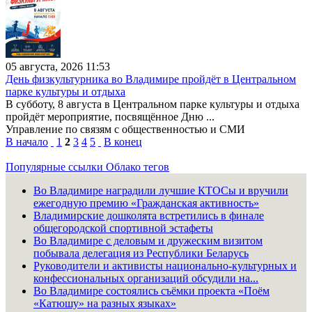
05 августа, 2026 11:53
День физкультурника во Владимире пройдёт в Центральном
парке культуры и отдыха
В субботу, 8 августа в Центральном парке культуры и отдыха
пройдёт мероприятие, посвящённое Дню ...
Управление по связям с общественностью и СМИ
В начало
1
2
3
4
5
В конец
Популярные ссылки
Облако тегов
Во Владимире наградили лучшие КТОСы и вручили
ежегодную премию «Гражданская активность»
Владимирские дошколята встретились в финале
общегородской спортивной эстафеты
Во Владимире с деловым и дружеским визитом
побывала делегация из Республики Беларусь
Руководители и активисты национально-культурных и
конфессиональных организаций обсудили на...
Во Владимире состоялись съёмки проекта «Поём
«Катюшу» на разных языках»