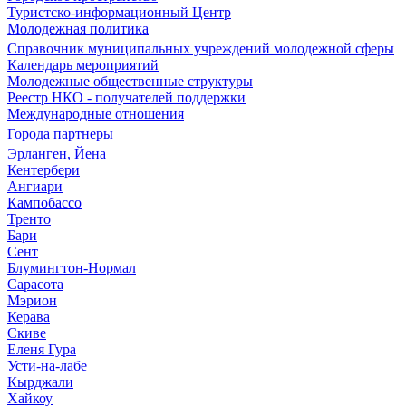
Туристско-информационный Центр
Молодежная политика
Справочник муниципальных учреждений молодежной сферы
Календарь мероприятий
Молодежные общественные структуры
Реестр НКО - получателей поддержки
Международные отношения
Города партнеры
Эрланген, Йена
Кентербери
Ангиари
Кампобассо
Тренто
Бари
Сент
Блумингтон-Нормал
Сарасота
Мэрион
Керава
Скиве
Еленя Гура
Усти-на-лабе
Кырджали
Хайкоу