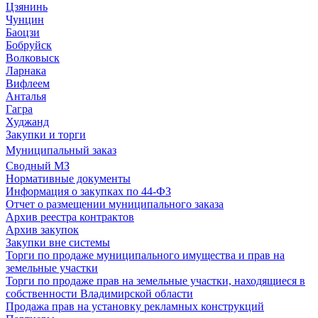
Цзянинь
Чунцин
Баоцзи
Бобруйск
Волковыск
Ларнака
Вифлеем
Анталья
Гагра
Худжанд
Закупки и торги
Муниципальный заказ
Сводный МЗ
Нормативные документы
Информация о закупках по 44-ФЗ
Отчет о размещении муниципального заказа
Архив реестра контрактов
Архив закупок
Закупки вне системы
Торги по продаже муниципального имущества и прав на
земельные участки
Торги по продаже прав на земельные участки, находящиеся в
собственности Владимирской области
Продажа прав на установку рекламных конструкций