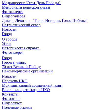
Медиапроект "Этот День Победы"
Мемориалы воинской славы
Фотогалерея
Видеогалерея
Диктор Левитан - "Голос Истории. Голос Победы"
Патриотический сквер
Новости
Город
О городе
Устав
Историческая справка
Фотогалерея
Город
Город в лицах
70 лет Великой Победе
Некоммерческие организации
Новости
Перечень НКО
Муниципальный социальный грант
Выставка-презентация НКО
Контакты
Фотоотчет
Видеоотчет
Полезные ссылки