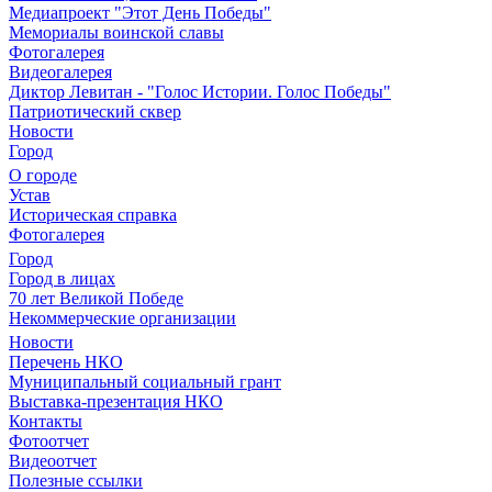
Медиапроект "Этот День Победы"
Мемориалы воинской славы
Фотогалерея
Видеогалерея
Диктор Левитан - "Голос Истории. Голос Победы"
Патриотический сквер
Новости
Город
О городе
Устав
Историческая справка
Фотогалерея
Город
Город в лицах
70 лет Великой Победе
Некоммерческие организации
Новости
Перечень НКО
Муниципальный социальный грант
Выставка-презентация НКО
Контакты
Фотоотчет
Видеоотчет
Полезные ссылки