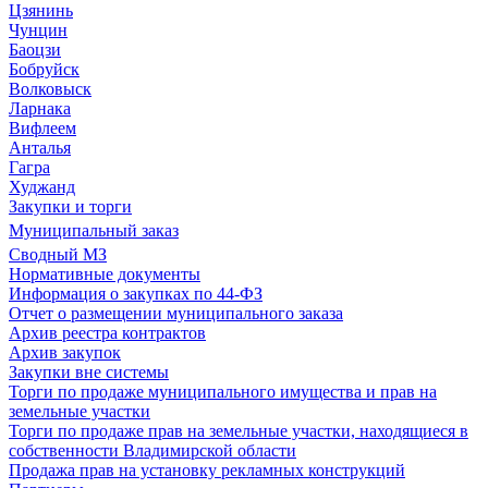
Цзянинь
Чунцин
Баоцзи
Бобруйск
Волковыск
Ларнака
Вифлеем
Анталья
Гагра
Худжанд
Закупки и торги
Муниципальный заказ
Сводный МЗ
Нормативные документы
Информация о закупках по 44-ФЗ
Отчет о размещении муниципального заказа
Архив реестра контрактов
Архив закупок
Закупки вне системы
Торги по продаже муниципального имущества и прав на
земельные участки
Торги по продаже прав на земельные участки, находящиеся в
собственности Владимирской области
Продажа прав на установку рекламных конструкций