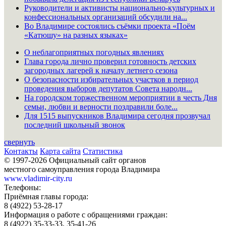
Руководители и активисты национально-культурных и
конфессиональных организаций обсудили на...
Во Владимире состоялись съёмки проекта «Поём
«Катюшу» на разных языках»
О неблагоприятных погодных явлениях
Глава города лично проверил готовность детских
загородных лагерей к началу летнего сезона
О безопасности избирательных участков в период
проведения выборов депутатов Совета народн...
На городском торжественном мероприятии в честь Дня
семьи, любви и верности поздравили боле...
Для 1515 выпускников Владимира сегодня прозвучал
последний школьный звонок
свернуть
Контакты
Карта сайта
Статистика
© 1997-2026 Официальный сайт органов
местного самоуправления города Владимира
www.vladimir-city.ru
Телефоны:
Приёмная главы города:
8 (4922) 53-28-17
Информация о работе с обращениями граждан:
8 (4922) 35-33-33, 35-41-26