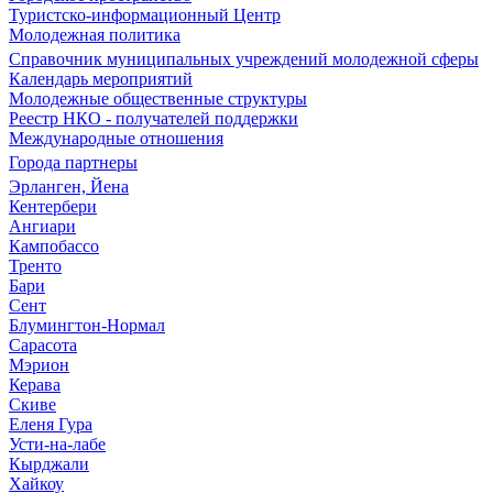
Туристско-информационный Центр
Молодежная политика
Справочник муниципальных учреждений молодежной сферы
Календарь мероприятий
Молодежные общественные структуры
Реестр НКО - получателей поддержки
Международные отношения
Города партнеры
Эрланген, Йена
Кентербери
Ангиари
Кампобассо
Тренто
Бари
Сент
Блумингтон-Нормал
Сарасота
Мэрион
Керава
Скиве
Еленя Гура
Усти-на-лабе
Кырджали
Хайкоу