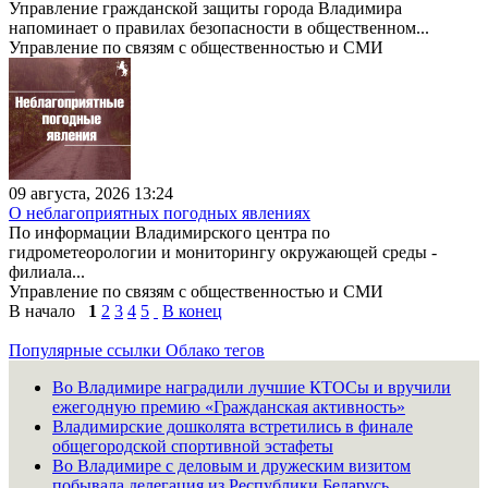
Управление гражданской защиты города Владимира
напоминает о правилах безопасности в общественном...
Управление по связям с общественностью и СМИ
09 августа, 2026 13:24
О неблагоприятных погодных явлениях
По информации Владимирского центра по
гидрометеорологии и мониторингу окружающей среды -
филиала...
Управление по связям с общественностью и СМИ
В начало
1
2
3
4
5
В конец
Популярные ссылки
Облако тегов
Во Владимире наградили лучшие КТОСы и вручили
ежегодную премию «Гражданская активность»
Владимирские дошколята встретились в финале
общегородской спортивной эстафеты
Во Владимире с деловым и дружеским визитом
побывала делегация из Республики Беларусь