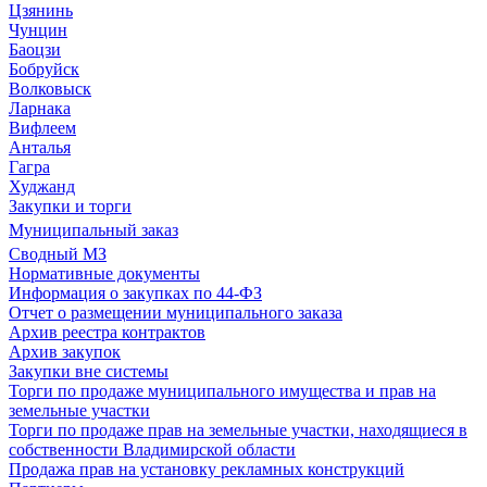
Цзянинь
Чунцин
Баоцзи
Бобруйск
Волковыск
Ларнака
Вифлеем
Анталья
Гагра
Худжанд
Закупки и торги
Муниципальный заказ
Сводный МЗ
Нормативные документы
Информация о закупках по 44-ФЗ
Отчет о размещении муниципального заказа
Архив реестра контрактов
Архив закупок
Закупки вне системы
Торги по продаже муниципального имущества и прав на
земельные участки
Торги по продаже прав на земельные участки, находящиеся в
собственности Владимирской области
Продажа прав на установку рекламных конструкций