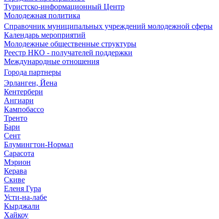
Туристско-информационный Центр
Молодежная политика
Справочник муниципальных учреждений молодежной сферы
Календарь мероприятий
Молодежные общественные структуры
Реестр НКО - получателей поддержки
Международные отношения
Города партнеры
Эрланген, Йена
Кентербери
Ангиари
Кампобассо
Тренто
Бари
Сент
Блумингтон-Нормал
Сарасота
Мэрион
Керава
Скиве
Еленя Гура
Усти-на-лабе
Кырджали
Хайкоу