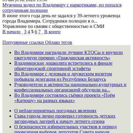
Мужчина ходил по Владимиру с наркотиками, но попался
сотрудникам полиции
В июне этого года день не задался у 39-летнего уроженца
города Владимира. Сотрудники полиции в о...
Управление по связям с общественностью и СМИ
В начало
3
4
5
6
7
В конец
Популярные ссылки
Облако тегов
Во Владимире наградили лучшие КТОСы и вручили
ежегодную премию «Гражданская активность»
Владимирские дошколята встретились в финале
общегородской спортивной эстафеты
Во Владимире с деловым и дружеским визитом
побывала делегация из Республики Беларусь
Руководители и активисты национально-культурных и
конфессиональных организаций обсудили на...
Во Владимире состоялись съёмки проекта «Поём
«Катюшу» на разных языках»
О неблагоприятных погодных явлениях
Глава города лично проверил готовность детских
загородных лагерей к началу летнего сезона
О безопасности избирательных участков в период
проведения выборов депутатов Совета народн...