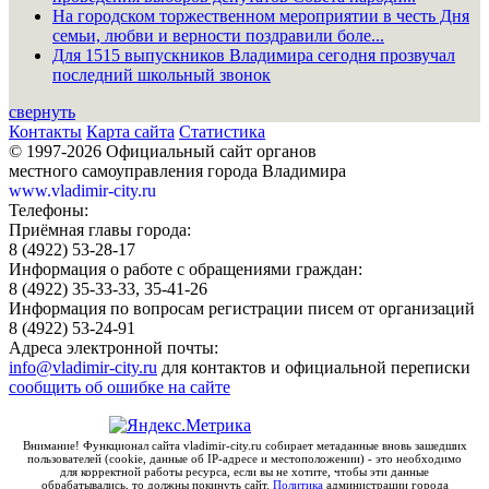
На городском торжественном мероприятии в честь Дня
семьи, любви и верности поздравили боле...
Для 1515 выпускников Владимира сегодня прозвучал
последний школьный звонок
свернуть
Контакты
Карта сайта
Статистика
© 1997-2026 Официальный сайт органов
местного самоуправления города Владимира
www.vladimir-city.ru
Телефоны:
Приёмная главы города:
8 (4922) 53-28-17
Информация о работе с обращениями граждан:
8 (4922) 35-33-33, 35-41-26
Информация по вопросам регистрации писем от организаций
8 (4922) 53-24-91
Адреса электронной почты:
info@vladimir-city.ru
для контактов и официальной переписки
сообщить об ошибке на сайте
Внимание! Функционал сайта vladimir-city.ru собирает метаданные вновь зашедших
пользователей (cookie, данные об IP-адресе и местоположении) - это необходимо
для корректной работы ресурса, если вы не хотите, чтобы эти данные
обрабатывались, то должны покинуть сайт.
Политика
администрации города