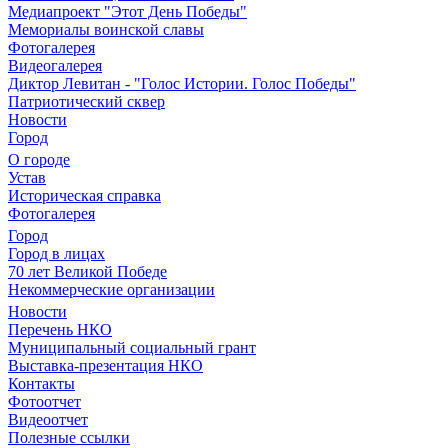
Медиапроект "Этот День Победы"
Мемориалы воинской славы
Фотогалерея
Видеогалерея
Диктор Левитан - "Голос Истории. Голос Победы"
Патриотический сквер
Новости
Город
О городе
Устав
Историческая справка
Фотогалерея
Город
Город в лицах
70 лет Великой Победе
Некоммерческие организации
Новости
Перечень НКО
Муниципальный социальный грант
Выставка-презентация НКО
Контакты
Фотоотчет
Видеоотчет
Полезные ссылки