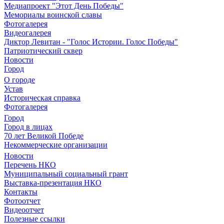
Медиапроект "Этот День Победы"
Мемориалы воинской славы
Фотогалерея
Видеогалерея
Диктор Левитан - "Голос Истории. Голос Победы"
Патриотический сквер
Новости
Город
О городе
Устав
Историческая справка
Фотогалерея
Город
Город в лицах
70 лет Великой Победе
Некоммерческие организации
Новости
Перечень НКО
Муниципальный социальный грант
Выставка-презентация НКО
Контакты
Фотоотчет
Видеоотчет
Полезные ссылки