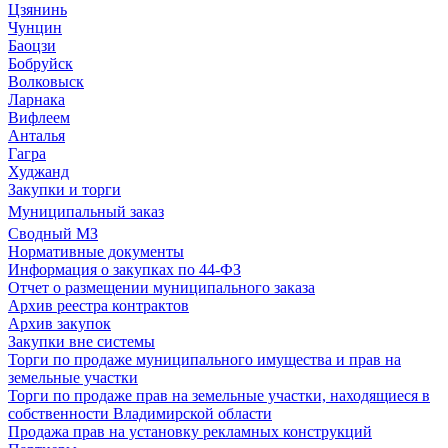
Цзянинь
Чунцин
Баоцзи
Бобруйск
Волковыск
Ларнака
Вифлеем
Анталья
Гагра
Худжанд
Закупки и торги
Муниципальный заказ
Сводный МЗ
Нормативные документы
Информация о закупках по 44-ФЗ
Отчет о размещении муниципального заказа
Архив реестра контрактов
Архив закупок
Закупки вне системы
Торги по продаже муниципального имущества и прав на
земельные участки
Торги по продаже прав на земельные участки, находящиеся в
собственности Владимирской области
Продажа прав на установку рекламных конструкций