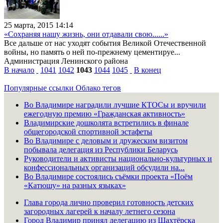
25 марта, 2015 14:14
«Сохраняя нашу жизнь, они отдавали свою......»
Все дальше от нас уходят события Великой Отечественной
войны, но память о ней по-прежнему цементируе...
Администрация Ленинского района
В начало
1041
1042
1043
1044
1045
В конец
Популярные ссылки
Облако тегов
Во Владимире наградили лучшие КТОСы и вручили
ежегодную премию «Гражданская активность»
Владимирские дошколята встретились в финале
общегородской спортивной эстафеты
Во Владимире с деловым и дружеским визитом
побывала делегация из Республики Беларусь
Руководители и активисты национально-культурных и
конфессиональных организаций обсудили на...
Во Владимире состоялись съёмки проекта «Поём
«Катюшу» на разных языках»
Глава города лично проверил готовность детских
загородных лагерей к началу летнего сезона
Город Владимир принял делегацию из Шахтёрска