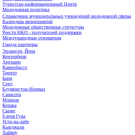
Туристско-информационный Центр
Молодежная политика
Справочник муниципальных учреждений молодежной сферы
Календарь мероприятий
Молодежные общественные структуры
Реестр НКО - получателей поддержки
Международные отношения
Города партнеры
Эрланген, Йена
Кентербери
Ангиари
Кампобассо
Тренто
Бари
Сент
Блумингтон-Нормал
Сарасота
Мэрион
Керава
Скиве
Еленя Гура
Усти-на-лабе
Кырджали
Хайкоу