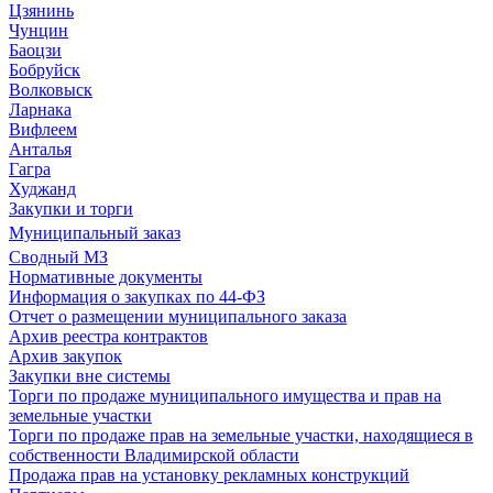
Цзянинь
Чунцин
Баоцзи
Бобруйск
Волковыск
Ларнака
Вифлеем
Анталья
Гагра
Худжанд
Закупки и торги
Муниципальный заказ
Сводный МЗ
Нормативные документы
Информация о закупках по 44-ФЗ
Отчет о размещении муниципального заказа
Архив реестра контрактов
Архив закупок
Закупки вне системы
Торги по продаже муниципального имущества и прав на
земельные участки
Торги по продаже прав на земельные участки, находящиеся в
собственности Владимирской области
Продажа прав на установку рекламных конструкций