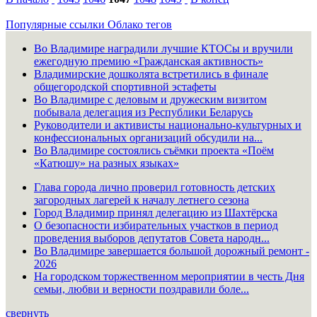
Популярные ссылки
Облако тегов
Во Владимире наградили лучшие КТОСы и вручили
ежегодную премию «Гражданская активность»
Владимирские дошколята встретились в финале
общегородской спортивной эстафеты
Во Владимире с деловым и дружеским визитом
побывала делегация из Республики Беларусь
Руководители и активисты национально-культурных и
конфессиональных организаций обсудили на...
Во Владимире состоялись съёмки проекта «Поём
«Катюшу» на разных языках»
Глава города лично проверил готовность детских
загородных лагерей к началу летнего сезона
Город Владимир принял делегацию из Шахтёрска
О безопасности избирательных участков в период
проведения выборов депутатов Совета народн...
Во Владимире завершается большой дорожный ремонт -
2026
На городском торжественном мероприятии в честь Дня
семьи, любви и верности поздравили боле...
свернуть