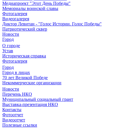
Медиапроект "Этот День Победы"
Мемориалы воинской славы
Фотогалерея
Видеогалерея
Диктор Левитан - "Голос Истории. Голос Победы"
Патриотический сквер
Новости
Город
О городе
Устав
Историческая справка
Фотогалерея
Город
Город в лицах
70 лет Великой Победе
Некоммерческие организации
Новости
Перечень НКО
Муниципальный социальный грант
Выставка-презентация НКО
Контакты
Фотоотчет
Видеоотчет
Полезные ссылки