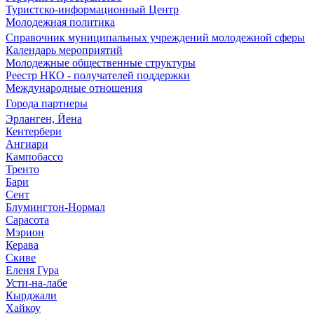
Туристско-информационный Центр
Молодежная политика
Справочник муниципальных учреждений молодежной сферы
Календарь мероприятий
Молодежные общественные структуры
Реестр НКО - получателей поддержки
Международные отношения
Города партнеры
Эрланген, Йена
Кентербери
Ангиари
Кампобассо
Тренто
Бари
Сент
Блумингтон-Нормал
Сарасота
Мэрион
Керава
Скиве
Еленя Гура
Усти-на-лабе
Кырджали
Хайкоу