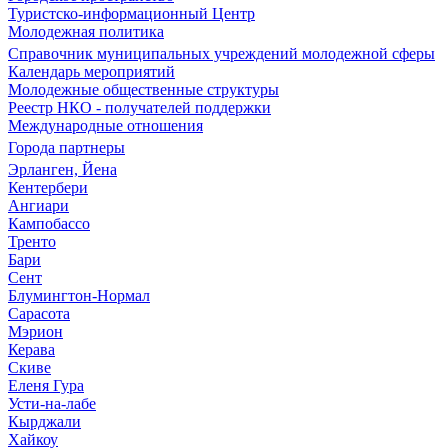
Туристско-информационный Центр
Молодежная политика
Справочник муниципальных учреждений молодежной сферы
Календарь мероприятий
Молодежные общественные структуры
Реестр НКО - получателей поддержки
Международные отношения
Города партнеры
Эрланген, Йена
Кентербери
Ангиари
Кампобассо
Тренто
Бари
Сент
Блумингтон-Нормал
Сарасота
Мэрион
Керава
Скиве
Еленя Гура
Усти-на-лабе
Кырджали
Хайкоу