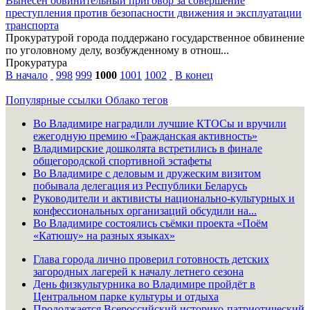
Вынесен обвинительный приговор за совершение
преступления против безопасности движения и эксплуатации
транспорта
Прокуратурой города поддержано государственное обвинение
по уголовному делу, возбужденному в отнош...
Прокуратура
В начало
998
999
1000
1001
1002
В конец
Популярные ссылки
Облако тегов
Во Владимире наградили лучшие КТОСы и вручили
ежегодную премию «Гражданская активность»
Владимирские дошколята встретились в финале
общегородской спортивной эстафеты
Во Владимире с деловым и дружеским визитом
побывала делегация из Республики Беларусь
Руководители и активисты национально-культурных и
конфессиональных организаций обсудили на...
Во Владимире состоялись съёмки проекта «Поём
«Катюшу» на разных языках»
Глава города лично проверил готовность детских
загородных лагерей к началу летнего сезона
День физкультурника во Владимире пройдёт в
Центральном парке культуры и отдыха
Продолжается Всероссийский историко-патриотический