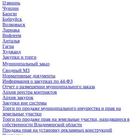
Цзянинь
Чунцин
Баоцзи
Бобруйск
Волковыск
Ларнака
Вифлеем
Анталья
Гагра
Худжанд
Закупки и торги
Муниципальный заказ
Сводный МЗ
Нормативные документы
Информация о закупках по 44-ФЗ
Отчет о размещении муниципального заказа
Архив реестра контрактов
Архив закупок
Закупки вне системы
Торги по продаже муниципального имущества и прав на
земельные участки
Торги по продаже прав на земельные участки, находящиеся в
собственности Владимирской области
Продажа прав на установку рекламных конструкций