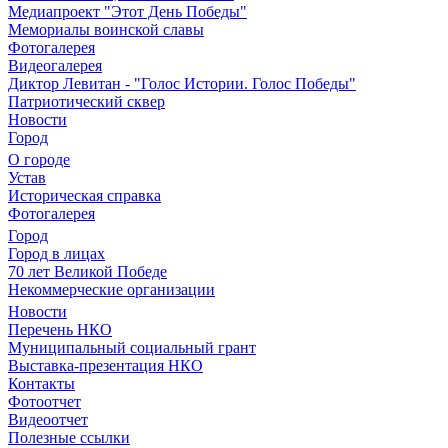
Медиапроект "Этот День Победы"
Мемориалы воинской славы
Фотогалерея
Видеогалерея
Диктор Левитан - "Голос Истории. Голос Победы"
Патриотический сквер
Новости
Город
О городе
Устав
Историческая справка
Фотогалерея
Город
Город в лицах
70 лет Великой Победе
Некоммерческие организации
Новости
Перечень НКО
Муниципальный социальный грант
Выставка-презентация НКО
Контакты
Фотоотчет
Видеоотчет
Полезные ссылки