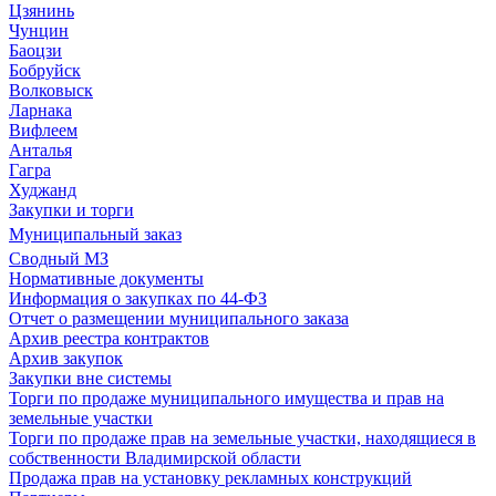
Цзянинь
Чунцин
Баоцзи
Бобруйск
Волковыск
Ларнака
Вифлеем
Анталья
Гагра
Худжанд
Закупки и торги
Муниципальный заказ
Сводный МЗ
Нормативные документы
Информация о закупках по 44-ФЗ
Отчет о размещении муниципального заказа
Архив реестра контрактов
Архив закупок
Закупки вне системы
Торги по продаже муниципального имущества и прав на
земельные участки
Торги по продаже прав на земельные участки, находящиеся в
собственности Владимирской области
Продажа прав на установку рекламных конструкций