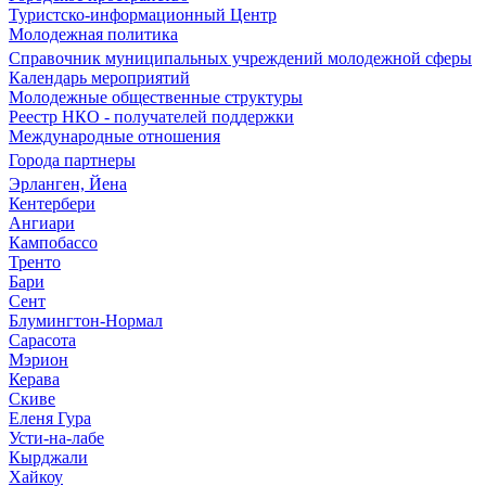
Туристско-информационный Центр
Молодежная политика
Справочник муниципальных учреждений молодежной сферы
Календарь мероприятий
Молодежные общественные структуры
Реестр НКО - получателей поддержки
Международные отношения
Города партнеры
Эрланген, Йена
Кентербери
Ангиари
Кампобассо
Тренто
Бари
Сент
Блумингтон-Нормал
Сарасота
Мэрион
Керава
Скиве
Еленя Гура
Усти-на-лабе
Кырджали
Хайкоу