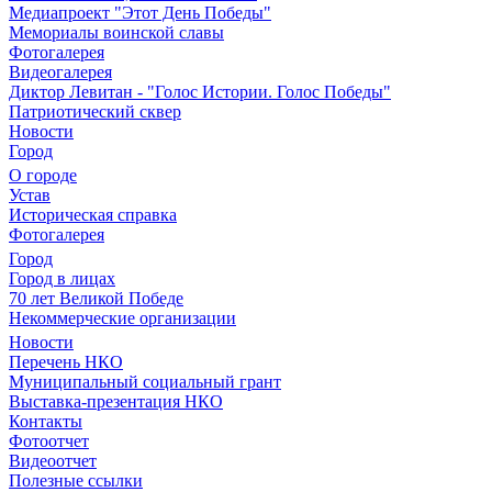
Медиапроект "Этот День Победы"
Мемориалы воинской славы
Фотогалерея
Видеогалерея
Диктор Левитан - "Голос Истории. Голос Победы"
Патриотический сквер
Новости
Город
О городе
Устав
Историческая справка
Фотогалерея
Город
Город в лицах
70 лет Великой Победе
Некоммерческие организации
Новости
Перечень НКО
Муниципальный социальный грант
Выставка-презентация НКО
Контакты
Фотоотчет
Видеоотчет
Полезные ссылки