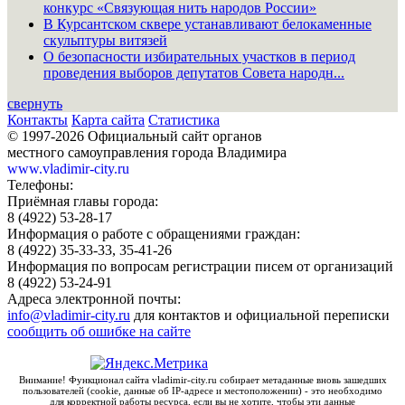
конкурс «Связующая нить народов России»
В Курсантском сквере устанавливают белокаменные
скульптуры витязей
О безопасности избирательных участков в период
проведения выборов депутатов Совета народн...
свернуть
Контакты
Карта сайта
Статистика
© 1997-2026 Официальный сайт органов
местного самоуправления города Владимира
www.vladimir-city.ru
Телефоны:
Приёмная главы города:
8 (4922) 53-28-17
Информация о работе с обращениями граждан:
8 (4922) 35-33-33, 35-41-26
Информация по вопросам регистрации писем от организаций
8 (4922) 53-24-91
Адреса электронной почты:
info@vladimir-city.ru
для контактов и официальной переписки
сообщить об ошибке на сайте
Внимание! Функционал сайта vladimir-city.ru собирает метаданные вновь зашедших
пользователей (cookie, данные об IP-адресе и местоположении) - это необходимо
для корректной работы ресурса, если вы не хотите, чтобы эти данные