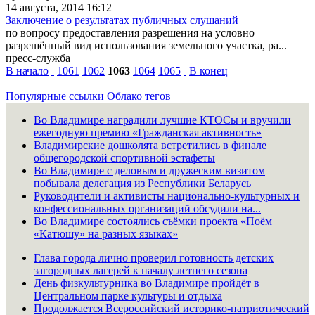
14 августа, 2014 16:12
Заключение о результатах публичных слушаний
по вопросу предоставления разрешения на условно
разрешённый вид использования земельного участка, ра...
пресс-служба
В начало
1061
1062
1063
1064
1065
В конец
Популярные ссылки
Облако тегов
Во Владимире наградили лучшие КТОСы и вручили
ежегодную премию «Гражданская активность»
Владимирские дошколята встретились в финале
общегородской спортивной эстафеты
Во Владимире с деловым и дружеским визитом
побывала делегация из Республики Беларусь
Руководители и активисты национально-культурных и
конфессиональных организаций обсудили на...
Во Владимире состоялись съёмки проекта «Поём
«Катюшу» на разных языках»
Глава города лично проверил готовность детских
загородных лагерей к началу летнего сезона
День физкультурника во Владимире пройдёт в
Центральном парке культуры и отдыха
Продолжается Всероссийский историко-патриотический