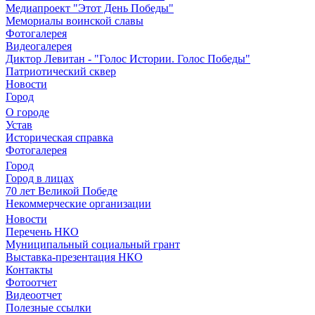
Медиапроект "Этот День Победы"
Мемориалы воинской славы
Фотогалерея
Видеогалерея
Диктор Левитан - "Голос Истории. Голос Победы"
Патриотический сквер
Новости
Город
О городе
Устав
Историческая справка
Фотогалерея
Город
Город в лицах
70 лет Великой Победе
Некоммерческие организации
Новости
Перечень НКО
Муниципальный социальный грант
Выставка-презентация НКО
Контакты
Фотоотчет
Видеоотчет
Полезные ссылки