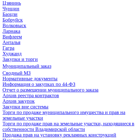
Цзянинь
Чунцин
Баоцзи
Бобруйск
Волковыск
Ларнака
Вифлеем
Анталья
Гагра
Худжанд
Закупки и торги
Муниципальный заказ
Сводный МЗ
Нормативные документы
Информация о закупках по 44-ФЗ
Отчет о размещении муниципального заказа
Архив реестра контрактов
Архив закупок
Закупки вне системы
Торги по продаже муниципального имущества и прав на
земельные участки
Торги по продаже прав на земельные участки, находящиеся в
собственности Владимирской области
Продажа прав на установку рекламных конструкций