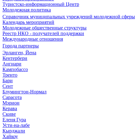
Туристско-информационный Центр
Молодежная политика
Справочник муниципальных учреждений молодежной сферы
Календарь мероприятий
Молодежные общественные структуры
Реестр НКО - получателей поддержки
Международные отношения
Города партнеры
Эрланген, Йена
Кентербери
Ангиари
Кампобассо
Тренто
Бари
Сент
Блумингтон-Нормал
Сарасота
Мэрион
Керава
Скиве
Еленя Гура
Усти-на-лабе
Кырджали
Хайкоу