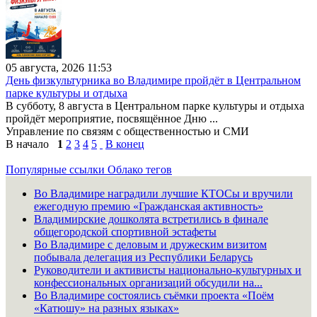
05 августа, 2026 11:53
День физкультурника во Владимире пройдёт в Центральном
парке культуры и отдыха
В субботу, 8 августа в Центральном парке культуры и отдыха
пройдёт мероприятие, посвящённое Дню ...
Управление по связям с общественностью и СМИ
В начало
1
2
3
4
5
В конец
Популярные ссылки
Облако тегов
Во Владимире наградили лучшие КТОСы и вручили
ежегодную премию «Гражданская активность»
Владимирские дошколята встретились в финале
общегородской спортивной эстафеты
Во Владимире с деловым и дружеским визитом
побывала делегация из Республики Беларусь
Руководители и активисты национально-культурных и
конфессиональных организаций обсудили на...
Во Владимире состоялись съёмки проекта «Поём
«Катюшу» на разных языках»