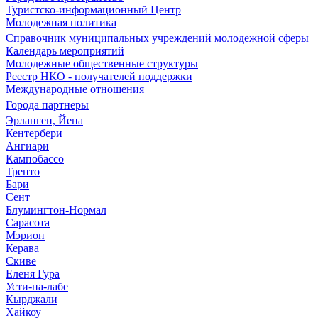
Туристско-информационный Центр
Молодежная политика
Справочник муниципальных учреждений молодежной сферы
Календарь мероприятий
Молодежные общественные структуры
Реестр НКО - получателей поддержки
Международные отношения
Города партнеры
Эрланген, Йена
Кентербери
Ангиари
Кампобассо
Тренто
Бари
Сент
Блумингтон-Нормал
Сарасота
Мэрион
Керава
Скиве
Еленя Гура
Усти-на-лабе
Кырджали
Хайкоу