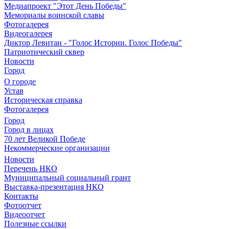
Медиапроект "Этот День Победы"
Мемориалы воинской славы
Фотогалерея
Видеогалерея
Диктор Левитан - "Голос Истории. Голос Победы"
Патриотический сквер
Новости
Город
О городе
Устав
Историческая справка
Фотогалерея
Город
Город в лицах
70 лет Великой Победе
Некоммерческие организации
Новости
Перечень НКО
Муниципальный социальный грант
Выставка-презентация НКО
Контакты
Фотоотчет
Видеоотчет
Полезные ссылки