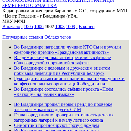
СОГЛАСОВАНИИ МЕСТОПОЛОЖЕНИЯ ГРАНИЦЫ
ЗЕМЕЛЬНОГО УЧАСТКА
Кадастровым инженером Бариновым С.С., сотрудником МУП
«Центр Геодезии» г.Владимира (г.Вл...
МКУ МФЦ
В начало
1005
1006
1007
1008
1009
В конец
Популярные ссылки
Облако тегов
Во Владимире наградили лучшие КТОСы и вручили
ежегодную премию «Гражданская активность»
Владимирские дошколята встретились в финале
общегородской спортивной эстафеты
Во Владимире с деловым и дружеским визитом
побывала делегация из Республики Беларусь
Руководители и активисты национально-культурных и
конфессиональных организаций обсудили на...
Во Владимире состоялись съёмки проекта «Поём
«Катюшу» на разных языках»
Во Владимире прошёл первый рейд по проверке
электросамокатов и других СИМ
Глава города лично проверил готовность детских
загородных лагерей к началу летнего сезона
Синоптики прогнозируют грозу с дождем
Во Владимире продолжается подготовка к