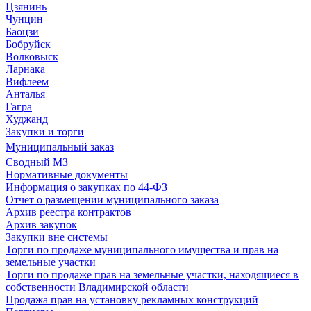
Цзянинь
Чунцин
Баоцзи
Бобруйск
Волковыск
Ларнака
Вифлеем
Анталья
Гагра
Худжанд
Закупки и торги
Муниципальный заказ
Сводный МЗ
Нормативные документы
Информация о закупках по 44-ФЗ
Отчет о размещении муниципального заказа
Архив реестра контрактов
Архив закупок
Закупки вне системы
Торги по продаже муниципального имущества и прав на
земельные участки
Торги по продаже прав на земельные участки, находящиеся в
собственности Владимирской области
Продажа прав на установку рекламных конструкций