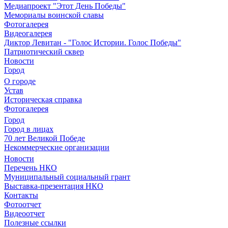
Медиапроект "Этот День Победы"
Мемориалы воинской славы
Фотогалерея
Видеогалерея
Диктор Левитан - "Голос Истории. Голос Победы"
Патриотический сквер
Новости
Город
О городе
Устав
Историческая справка
Фотогалерея
Город
Город в лицах
70 лет Великой Победе
Некоммерческие организации
Новости
Перечень НКО
Муниципальный социальный грант
Выставка-презентация НКО
Контакты
Фотоотчет
Видеоотчет
Полезные ссылки