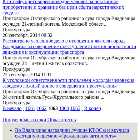
К штрафу приговорен молодой человек за незаконное
приобретение и хранение без цели сбыта наркотических
средств
Приговором Октябрьского районного суда города Владимира
осужден 21-летний житель Московской област...
Прокуратура
26 сентября, 2014 08:32
Рассмотрено уголовное дело в отношении жителя города
Владимира за совершение преступления против безопасности
движения и эксплуатации транспорта
Приговором Октябрьского районного суда города Владимира
осужден 24 – летний житель областног...
Прокуратура
22 сентября, 2014 11:11
К уголовной ответственности привлечен молодой человек за
заведомо ложный донос о совершении преступления
Приговором Октябрьского районного суда города Владимира
24-летний житель Гусь-Хрустального района ...
Прокуратура
В начало
1061
1062
1063
1064
1065
В конец
Популярные ссылки
Облако тегов
Во Владимире наградили лучшие КТОСы и вручили
ежегодную премию «Гражданская активность»