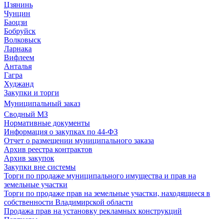
Цзянинь
Чунцин
Баоцзи
Бобруйск
Волковыск
Ларнака
Вифлеем
Анталья
Гагра
Худжанд
Закупки и торги
Муниципальный заказ
Сводный МЗ
Нормативные документы
Информация о закупках по 44-ФЗ
Отчет о размещении муниципального заказа
Архив реестра контрактов
Архив закупок
Закупки вне системы
Торги по продаже муниципального имущества и прав на
земельные участки
Торги по продаже прав на земельные участки, находящиеся в
собственности Владимирской области
Продажа прав на установку рекламных конструкций