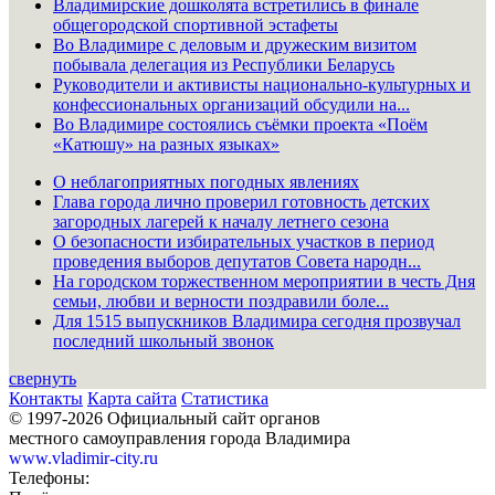
Владимирские дошколята встретились в финале
общегородской спортивной эстафеты
Во Владимире с деловым и дружеским визитом
побывала делегация из Республики Беларусь
Руководители и активисты национально-культурных и
конфессиональных организаций обсудили на...
Во Владимире состоялись съёмки проекта «Поём
«Катюшу» на разных языках»
О неблагоприятных погодных явлениях
Глава города лично проверил готовность детских
загородных лагерей к началу летнего сезона
О безопасности избирательных участков в период
проведения выборов депутатов Совета народн...
На городском торжественном мероприятии в честь Дня
семьи, любви и верности поздравили боле...
Для 1515 выпускников Владимира сегодня прозвучал
последний школьный звонок
свернуть
Контакты
Карта сайта
Статистика
© 1997-2026 Официальный сайт органов
местного самоуправления города Владимира
www.vladimir-city.ru
Телефоны: