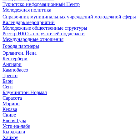
Туристско-информационный Центр
Молодежная политика
Справочник муниципальных учреждений молодежной сферы
Календарь мероприятий
Молодежные общественные структуры
Реестр НКО - получателей поддержки
Международные отношения
Города партнеры
Эрланген, Йена
Кентербери
Ангиари
Кампобассо
Тренто
Бари
Сент
Блумингтон-Нормал
Сарасота
Мэрион
Керава
Скиве
Еленя Гура
Усти-на-лабе
Кырджали
Хайкоу