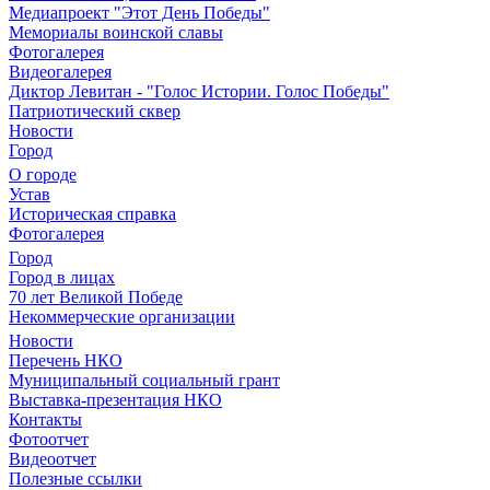
Медиапроект "Этот День Победы"
Мемориалы воинской славы
Фотогалерея
Видеогалерея
Диктор Левитан - "Голос Истории. Голос Победы"
Патриотический сквер
Новости
Город
О городе
Устав
Историческая справка
Фотогалерея
Город
Город в лицах
70 лет Великой Победе
Некоммерческие организации
Новости
Перечень НКО
Муниципальный социальный грант
Выставка-презентация НКО
Контакты
Фотоотчет
Видеоотчет
Полезные ссылки