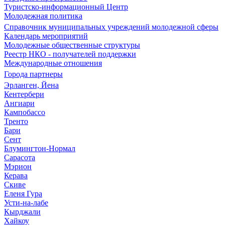
Туристско-информационный Центр
Молодежная политика
Справочник муниципальных учреждений молодежной сферы
Календарь мероприятий
Молодежные общественные структуры
Реестр НКО - получателей поддержки
Международные отношения
Города партнеры
Эрланген, Йена
Кентербери
Ангиари
Кампобассо
Тренто
Бари
Сент
Блумингтон-Нормал
Сарасота
Мэрион
Керава
Скиве
Еленя Гура
Усти-на-лабе
Кырджали
Хайкоу