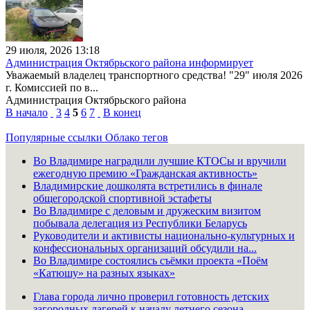
29 июля, 2026 13:18
Администрация Октябрьского района информирует
Уважаемый владелец транспортного средства! "29" июля 2026
г. Комиссией по в...
Администрация Октябрьского района
В начало
3
4
5
6
7
В конец
Популярные ссылки
Облако тегов
Во Владимире наградили лучшие КТОСы и вручили
ежегодную премию «Гражданская активность»
Владимирские дошколята встретились в финале
общегородской спортивной эстафеты
Во Владимире с деловым и дружеским визитом
побывала делегация из Республики Беларусь
Руководители и активисты национально-культурных и
конфессиональных организаций обсудили на...
Во Владимире состоялись съёмки проекта «Поём
«Катюшу» на разных языках»
Глава города лично проверил готовность детских
загородных лагерей к началу летнего сезона