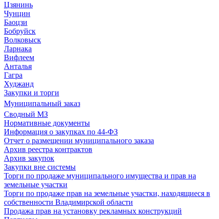
Цзянинь
Чунцин
Баоцзи
Бобруйск
Волковыск
Ларнака
Вифлеем
Анталья
Гагра
Худжанд
Закупки и торги
Муниципальный заказ
Сводный МЗ
Нормативные документы
Информация о закупках по 44-ФЗ
Отчет о размещении муниципального заказа
Архив реестра контрактов
Архив закупок
Закупки вне системы
Торги по продаже муниципального имущества и прав на
земельные участки
Торги по продаже прав на земельные участки, находящиеся в
собственности Владимирской области
Продажа прав на установку рекламных конструкций