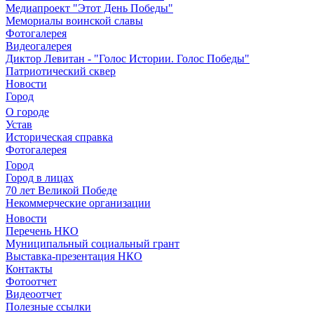
Медиапроект "Этот День Победы"
Мемориалы воинской славы
Фотогалерея
Видеогалерея
Диктор Левитан - "Голос Истории. Голос Победы"
Патриотический сквер
Новости
Город
О городе
Устав
Историческая справка
Фотогалерея
Город
Город в лицах
70 лет Великой Победе
Некоммерческие организации
Новости
Перечень НКО
Муниципальный социальный грант
Выставка-презентация НКО
Контакты
Фотоотчет
Видеоотчет
Полезные ссылки