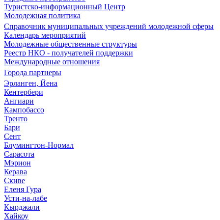
Туристско-информационный Центр
Молодежная политика
Справочник муниципальных учреждений молодежной сферы
Календарь мероприятий
Молодежные общественные структуры
Реестр НКО - получателей поддержки
Международные отношения
Города партнеры
Эрланген, Йена
Кентербери
Ангиари
Кампобассо
Тренто
Бари
Сент
Блумингтон-Нормал
Сарасота
Мэрион
Керава
Скиве
Еленя Гура
Усти-на-лабе
Кырджали
Хайкоу