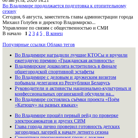
06 августа, 2026 14:21
Во Владимире продолжается подготовка к отопительному
сезону
Сегодня, 6 августа, заместитель главы администрации города
Михаил Голубев и директор Владимирско...
Управление по связям с общественностью и СМИ
В начало
1
2
3
4
5
В конец
Популярные ссылки
Облако тегов
Во Владимире наградили лучшие КТОСы и вручили
ежегодную премию «Гражданская активность»
Владимирские дошколята встретились в финале
общегородской спортивной эстафеты
Во Владимире с деловым и дружеским визитом
побывала делегация из Республики Беларусь
Руководители и активисты национально-культурных и
конфессиональных организаций обсудили на...
Во Владимире состоялись съёмки проекта «Поём
«Катюшу» на разных языках»
Во Владимире прошёл первый рейд по проверке
электросамокатов и других СИМ
Глава города лично проверил готовность детских
загородных лагерей к началу летнего сезона
Синоптики прогнозируют грозу с дождем