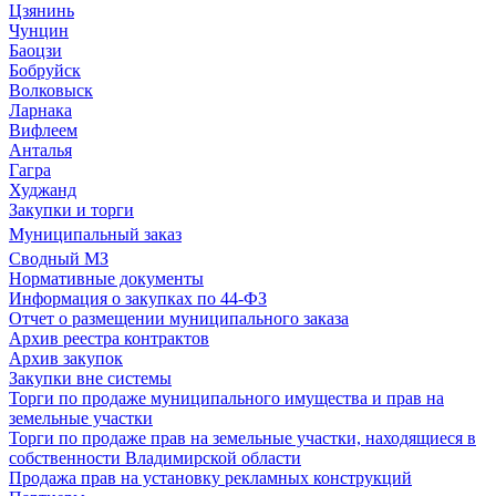
Цзянинь
Чунцин
Баоцзи
Бобруйск
Волковыск
Ларнака
Вифлеем
Анталья
Гагра
Худжанд
Закупки и торги
Муниципальный заказ
Сводный МЗ
Нормативные документы
Информация о закупках по 44-ФЗ
Отчет о размещении муниципального заказа
Архив реестра контрактов
Архив закупок
Закупки вне системы
Торги по продаже муниципального имущества и прав на
земельные участки
Торги по продаже прав на земельные участки, находящиеся в
собственности Владимирской области
Продажа прав на установку рекламных конструкций