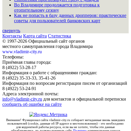
Во Владимире продолжается подготовка к
отопительному сезону
Как не попасть в базу данных дропперов: практические
советы для пользователей банковских карт
свернуть
Контакты
Карта сайта
Статистика
© 1997-2026 Официальный сайт органов
местного самоуправления города Владимира
www.vladimir-city.ru
Телефоны:
Приёмная главы города:
8 (4922) 53-28-17
Информация о работе с обращениями граждан:
8 (4922) 35-33-33, 35-41-26
Информация по вопросам регистрации писем от организаций
8 (4922) 53-24-91
Адреса электронной почты:
info@vladimir-city.ru
для контактов и официальной переписки
сообщить об ошибке на сайте
Внимание! Функционал сайта vladimir-city.ru собирает метаданные вновь зашедших
пользователей (cookie, данные об IP-адресе и местоположении) - это необходимо
для корректной работы ресурса, если вы не хотите, чтобы эти данные
обрабатывались, то должны покинуть сайт.
Политика
администрации города