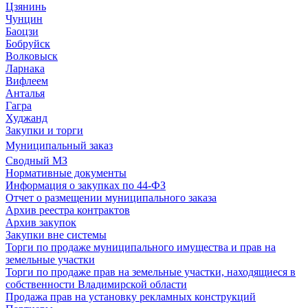
Цзянинь
Чунцин
Баоцзи
Бобруйск
Волковыск
Ларнака
Вифлеем
Анталья
Гагра
Худжанд
Закупки и торги
Муниципальный заказ
Сводный МЗ
Нормативные документы
Информация о закупках по 44-ФЗ
Отчет о размещении муниципального заказа
Архив реестра контрактов
Архив закупок
Закупки вне системы
Торги по продаже муниципального имущества и прав на
земельные участки
Торги по продаже прав на земельные участки, находящиеся в
собственности Владимирской области
Продажа прав на установку рекламных конструкций