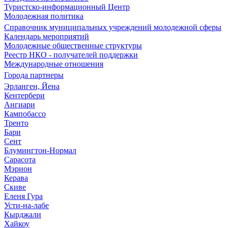
Туристско-информационный Центр
Молодежная политика
Справочник муниципальных учреждений молодежной сферы
Календарь мероприятий
Молодежные общественные структуры
Реестр НКО - получателей поддержки
Международные отношения
Города партнеры
Эрланген, Йена
Кентербери
Ангиари
Кампобассо
Тренто
Бари
Сент
Блумингтон-Нормал
Сарасота
Мэрион
Керава
Скиве
Еленя Гура
Усти-на-лабе
Кырджали
Хайкоу