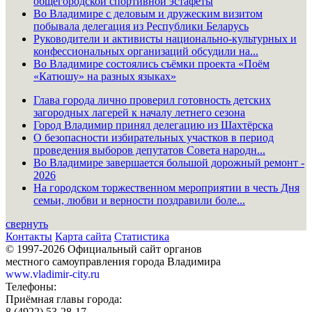
общегородской спортивной эстафеты
Во Владимире с деловым и дружеским визитом
побывала делегация из Республики Беларусь
Руководители и активисты национально-культурных и
конфессиональных организаций обсудили на...
Во Владимире состоялись съёмки проекта «Поём
«Катюшу» на разных языках»
Глава города лично проверил готовность детских
загородных лагерей к началу летнего сезона
Город Владимир принял делегацию из Шахтёрска
О безопасности избирательных участков в период
проведения выборов депутатов Совета народн...
Во Владимире завершается большой дорожный ремонт -
2026
На городском торжественном мероприятии в честь Дня
семьи, любви и верности поздравили боле...
свернуть
Контакты
Карта сайта
Статистика
© 1997-2026 Официальный сайт органов
местного самоуправления города Владимира
www.vladimir-city.ru
Телефоны:
Приёмная главы города:
8 (4922) 53-28-17