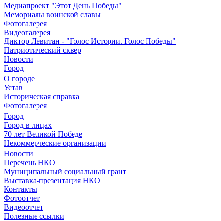
Медиапроект "Этот День Победы"
Мемориалы воинской славы
Фотогалерея
Видеогалерея
Диктор Левитан - "Голос Истории. Голос Победы"
Патриотический сквер
Новости
Город
О городе
Устав
Историческая справка
Фотогалерея
Город
Город в лицах
70 лет Великой Победе
Некоммерческие организации
Новости
Перечень НКО
Муниципальный социальный грант
Выставка-презентация НКО
Контакты
Фотоотчет
Видеоотчет
Полезные ссылки