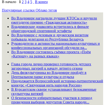
В начало
1
2
3
4
5
В конец
Популярные ссылки
Облако тегов
Во Владимире наградили лучшие КТОСы и вручили
ежегодную премию «Гражданская активность»
Владимирские дошколята встретились в финале
общегородской спортивной эстафеты
Во Владимире с деловым и дружеским визитом
побывала делегация из Республики Беларусь
Руководители и активисты национально-культурных и
конфессиональных организаций обсудили на...
Во Владимире состоялись съёмки проекта «Поём
«Катюшу» на разных языках»
Глава города лично проверил готовность детских
загородных лагерей к началу летнего сезона
День физкультурника во Владимире пройдёт в
Центральном парке культуры и отдыха
Продолжается Всероссийский историко-патриотический
конкурс «Связующая нить народов России»
В Курсантском сквере устанавливают белокаменные
скульптуры витязей
О безопасности избирательных участков в период
проведения выборов депутатов Совета народн...