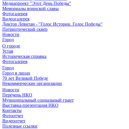
Медиапроект "Этот День Победы"
Мемориалы воинской славы
Фотогалерея
Видеогалерея
Диктор Левитан - "Голос Истории. Голос Победы"
Патриотический сквер
Новости
Город
О городе
Устав
Историческая справка
Фотогалерея
Город
Город в лицах
70 лет Великой Победе
Некоммерческие организации
Новости
Перечень НКО
Муниципальный социальный грант
Выставка-презентация НКО
Контакты
Фотоотчет
Видеоотчет
Полезные ссылки