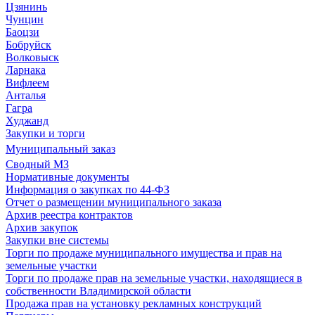
Цзянинь
Чунцин
Баоцзи
Бобруйск
Волковыск
Ларнака
Вифлеем
Анталья
Гагра
Худжанд
Закупки и торги
Муниципальный заказ
Сводный МЗ
Нормативные документы
Информация о закупках по 44-ФЗ
Отчет о размещении муниципального заказа
Архив реестра контрактов
Архив закупок
Закупки вне системы
Торги по продаже муниципального имущества и прав на
земельные участки
Торги по продаже прав на земельные участки, находящиеся в
собственности Владимирской области
Продажа прав на установку рекламных конструкций