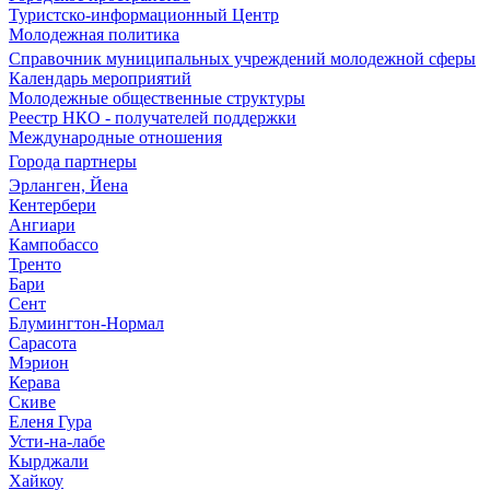
Туристско-информационный Центр
Молодежная политика
Справочник муниципальных учреждений молодежной сферы
Календарь мероприятий
Молодежные общественные структуры
Реестр НКО - получателей поддержки
Международные отношения
Города партнеры
Эрланген, Йена
Кентербери
Ангиари
Кампобассо
Тренто
Бари
Сент
Блумингтон-Нормал
Сарасота
Мэрион
Керава
Скиве
Еленя Гура
Усти-на-лабе
Кырджали
Хайкоу