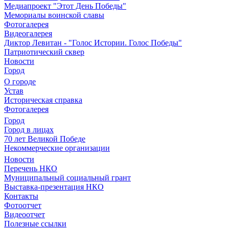
Медиапроект "Этот День Победы"
Мемориалы воинской славы
Фотогалерея
Видеогалерея
Диктор Левитан - "Голос Истории. Голос Победы"
Патриотический сквер
Новости
Город
О городе
Устав
Историческая справка
Фотогалерея
Город
Город в лицах
70 лет Великой Победе
Некоммерческие организации
Новости
Перечень НКО
Муниципальный социальный грант
Выставка-презентация НКО
Контакты
Фотоотчет
Видеоотчет
Полезные ссылки