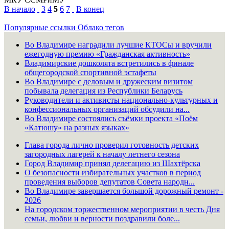
В начало
3
4
5
6
7
В конец
Популярные ссылки
Облако тегов
Во Владимире наградили лучшие КТОСы и вручили
ежегодную премию «Гражданская активность»
Владимирские дошколята встретились в финале
общегородской спортивной эстафеты
Во Владимире с деловым и дружеским визитом
побывала делегация из Республики Беларусь
Руководители и активисты национально-культурных и
конфессиональных организаций обсудили на...
Во Владимире состоялись съёмки проекта «Поём
«Катюшу» на разных языках»
Глава города лично проверил готовность детских
загородных лагерей к началу летнего сезона
Город Владимир принял делегацию из Шахтёрска
О безопасности избирательных участков в период
проведения выборов депутатов Совета народн...
Во Владимире завершается большой дорожный ремонт -
2026
На городском торжественном мероприятии в честь Дня
семьи, любви и верности поздравили боле...