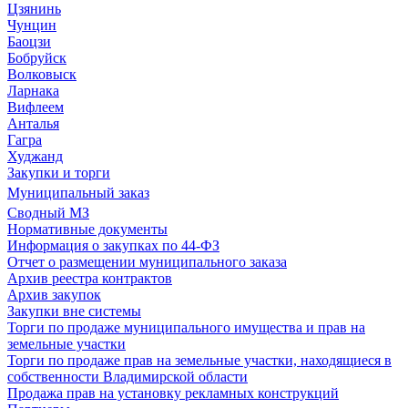
Цзянинь
Чунцин
Баоцзи
Бобруйск
Волковыск
Ларнака
Вифлеем
Анталья
Гагра
Худжанд
Закупки и торги
Муниципальный заказ
Сводный МЗ
Нормативные документы
Информация о закупках по 44-ФЗ
Отчет о размещении муниципального заказа
Архив реестра контрактов
Архив закупок
Закупки вне системы
Торги по продаже муниципального имущества и прав на
земельные участки
Торги по продаже прав на земельные участки, находящиеся в
собственности Владимирской области
Продажа прав на установку рекламных конструкций