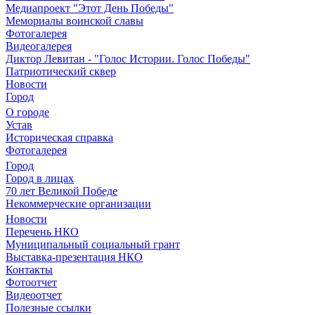
Медиапроект "Этот День Победы"
Мемориалы воинской славы
Фотогалерея
Видеогалерея
Диктор Левитан - "Голос Истории. Голос Победы"
Патриотический сквер
Новости
Город
О городе
Устав
Историческая справка
Фотогалерея
Город
Город в лицах
70 лет Великой Победе
Некоммерческие организации
Новости
Перечень НКО
Муниципальный социальный грант
Выставка-презентация НКО
Контакты
Фотоотчет
Видеоотчет
Полезные ссылки