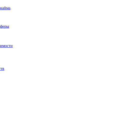
 найма
сферы
жимости
ств