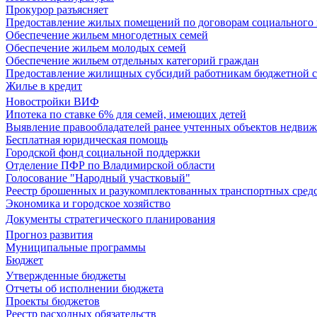
Прокурор разъясняет
Предоставление жилых помещений по договорам социального
Обеспечение жильем многодетных семей
Обеспечение жильем молодых семей
Обеспечение жильем отдельных категорий граждан
Предоставление жилищных субсидий работникам бюджетной 
Жилье в кредит
Новостройки ВИФ
Ипотека по ставке 6% для семей, имеющих детей
Выявление правообладателей ранее учтенных объектов недви
Бесплатная юридическая помощь
Городской фонд социальной поддержки
Отделение ПФР по Владимирской области
Голосование "Народный участковый"
Реестр брошенных и разукомплектованных транспортных сред
Экономика и городское хозяйство
Документы стратегического планирования
Прогноз развития
Муниципальные программы
Бюджет
Утвержденные бюджеты
Отчеты об исполнении бюджета
Проекты бюджетов
Реестр расходных обязательств