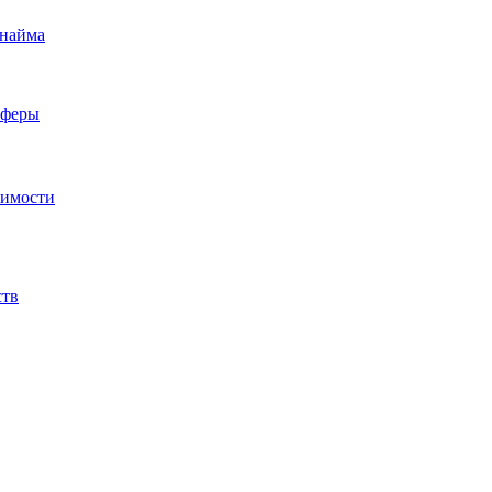
 найма
сферы
жимости
ств