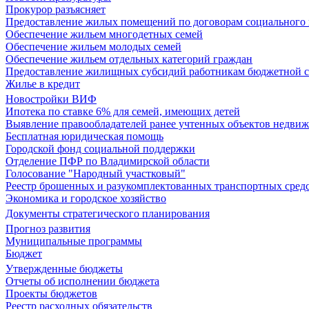
Прокурор разъясняет
Предоставление жилых помещений по договорам социального
Обеспечение жильем многодетных семей
Обеспечение жильем молодых семей
Обеспечение жильем отдельных категорий граждан
Предоставление жилищных субсидий работникам бюджетной 
Жилье в кредит
Новостройки ВИФ
Ипотека по ставке 6% для семей, имеющих детей
Выявление правообладателей ранее учтенных объектов недви
Бесплатная юридическая помощь
Городской фонд социальной поддержки
Отделение ПФР по Владимирской области
Голосование "Народный участковый"
Реестр брошенных и разукомплектованных транспортных сред
Экономика и городское хозяйство
Документы стратегического планирования
Прогноз развития
Муниципальные программы
Бюджет
Утвержденные бюджеты
Отчеты об исполнении бюджета
Проекты бюджетов
Реестр расходных обязательств