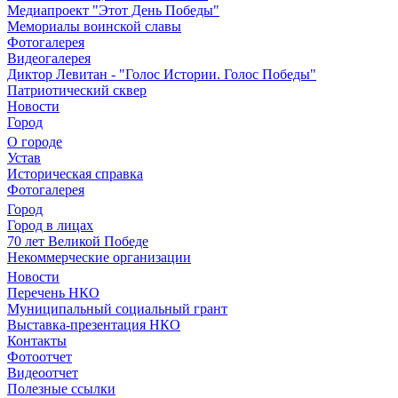
Медиапроект "Этот День Победы"
Мемориалы воинской славы
Фотогалерея
Видеогалерея
Диктор Левитан - "Голос Истории. Голос Победы"
Патриотический сквер
Новости
Город
О городе
Устав
Историческая справка
Фотогалерея
Город
Город в лицах
70 лет Великой Победе
Некоммерческие организации
Новости
Перечень НКО
Муниципальный социальный грант
Выставка-презентация НКО
Контакты
Фотоотчет
Видеоотчет
Полезные ссылки