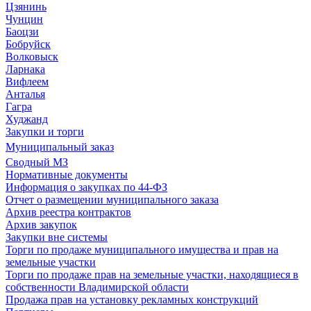
Цзянинь
Чунцин
Баоцзи
Бобруйск
Волковыск
Ларнака
Вифлеем
Анталья
Гагра
Худжанд
Закупки и торги
Муниципальный заказ
Сводный МЗ
Нормативные документы
Информация о закупках по 44-ФЗ
Отчет о размещении муниципального заказа
Архив реестра контрактов
Архив закупок
Закупки вне системы
Торги по продаже муниципального имущества и прав на
земельные участки
Торги по продаже прав на земельные участки, находящиеся в
собственности Владимирской области
Продажа прав на установку рекламных конструкций