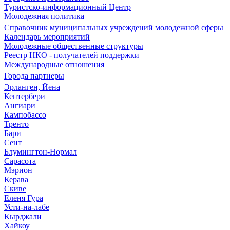
Туристско-информационный Центр
Молодежная политика
Справочник муниципальных учреждений молодежной сферы
Календарь мероприятий
Молодежные общественные структуры
Реестр НКО - получателей поддержки
Международные отношения
Города партнеры
Эрланген, Йена
Кентербери
Ангиари
Кампобассо
Тренто
Бари
Сент
Блумингтон-Нормал
Сарасота
Мэрион
Керава
Скиве
Еленя Гура
Усти-на-лабе
Кырджали
Хайкоу