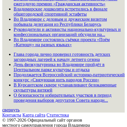
ежегодную премию «Гражданская активность»
Владимирские дошколята встретились в финале
общегородской спортивной эстафеты
Во Владимире с деловым и дружеским визитом
побывала делегация из Республики Беларусь
Руководители и активисты национально-культурных и
конфессиональных организаций обсудили на...
Во Владимире состоялись съёмки проекта «Поём
«Катюшу» на разных языках»
Глава города лично проверил готовность детских
загородных лагерей к началу летнего сезона
День физкультурника во Владимире пройдёт в
Центральном парке культуры и отдыха
Продолжается Всероссийский историко-патриотический
конкурс «Связующая нить народов России»
В Курсантском сквере устанавливают белокаменные
скульптуры витязей
О безопасности избирательных участков в период
проведения выборов депутатов Совета народн...
свернуть
Контакты
Карта сайта
Статистика
© 1997-2026 Официальный сайт органов
местного самоуправления города Владимира