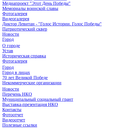
Медиапроект "Этот День Победы"
Мемориалы воинской славы
Фотогалерея
Видеогалерея
Диктор Левитан - "Голос Истории. Голос Победы"
Патриотический сквер
Новости
Город
О городе
Устав
Историческая справка
Фотогалерея
Город
Город в лицах
70 лет Великой Победе
Некоммерческие организации
Новости
Перечень НКО
Муниципальный социальный грант
Выставка-презентация НКО
Контакты
Фотоотчет
Видеоотчет
Полезные ссылки