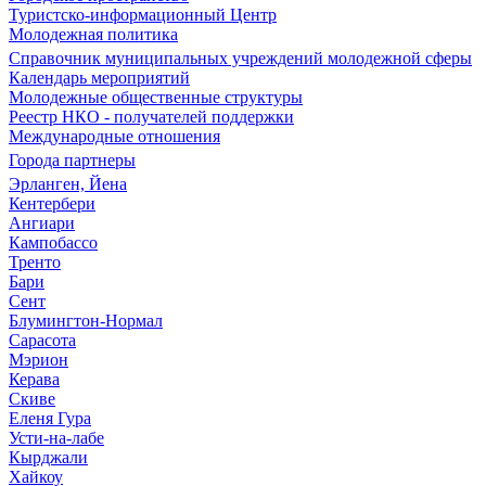
Туристско-информационный Центр
Молодежная политика
Справочник муниципальных учреждений молодежной сферы
Календарь мероприятий
Молодежные общественные структуры
Реестр НКО - получателей поддержки
Международные отношения
Города партнеры
Эрланген, Йена
Кентербери
Ангиари
Кампобассо
Тренто
Бари
Сент
Блумингтон-Нормал
Сарасота
Мэрион
Керава
Скиве
Еленя Гура
Усти-на-лабе
Кырджали
Хайкоу