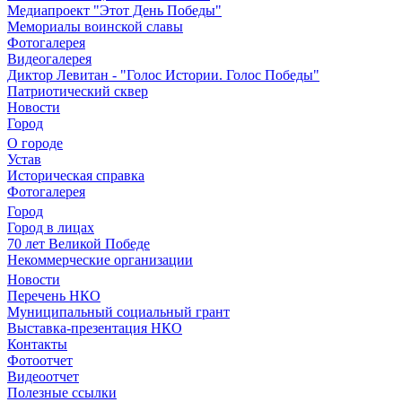
Медиапроект "Этот День Победы"
Мемориалы воинской славы
Фотогалерея
Видеогалерея
Диктор Левитан - "Голос Истории. Голос Победы"
Патриотический сквер
Новости
Город
О городе
Устав
Историческая справка
Фотогалерея
Город
Город в лицах
70 лет Великой Победе
Некоммерческие организации
Новости
Перечень НКО
Муниципальный социальный грант
Выставка-презентация НКО
Контакты
Фотоотчет
Видеоотчет
Полезные ссылки