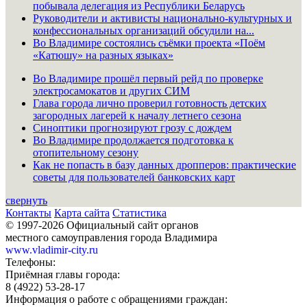
побывала делегация из Республики Беларусь
Руководители и активисты национально-культурных и
конфессиональных организаций обсудили на...
Во Владимире состоялись съёмки проекта «Поём
«Катюшу» на разных языках»
Во Владимире прошёл первый рейд по проверке
электросамокатов и других СИМ
Глава города лично проверил готовность детских
загородных лагерей к началу летнего сезона
Синоптики прогнозируют грозу с дождем
Во Владимире продолжается подготовка к
отопительному сезону
Как не попасть в базу данных дропперов: практические
советы для пользователей банковских карт
свернуть
Контакты
Карта сайта
Статистика
© 1997-2026 Официальный сайт органов
местного самоуправления города Владимира
www.vladimir-city.ru
Телефоны:
Приёмная главы города:
8 (4922) 53-28-17
Информация о работе с обращениями граждан: