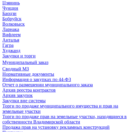
Цзянинь
Чунцин
Баоцзи
Бобруйск
Волковыск
Ларнака
Вифлеем
Анталья
Гагра
Худжанд
Закупки и торги
Муниципальный заказ
Сводный МЗ
Нормативные документы
Информация о закупках по 44-ФЗ
Отчет о размещении муниципального заказа
Архив реестра контрактов
Архив закупок
Закупки вне системы
Торги по продаже муниципального имущества и прав на
земельные участки
Торги по продаже прав на земельные участки, находящиеся в
собственности Владимирской области
Продажа прав на установку рекламных конструкций