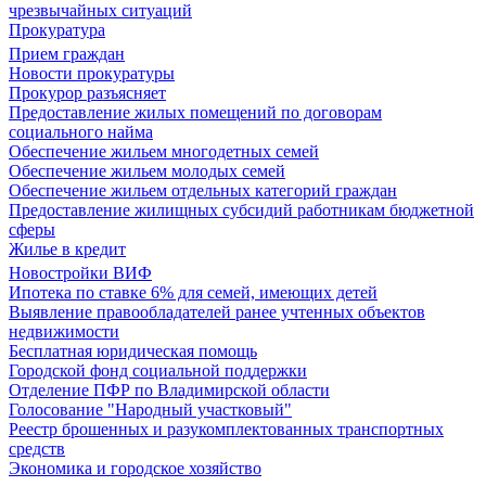
чрезвычайных ситуаций
Прокуратура
Прием граждан
Новости прокуратуры
Прокурор разъясняет
Предоставление жилых помещений по договорам
социального найма
Обеспечение жильем многодетных семей
Обеспечение жильем молодых семей
Обеспечение жильем отдельных категорий граждан
Предоставление жилищных субсидий работникам бюджетной
сферы
Жилье в кредит
Новостройки ВИФ
Ипотека по ставке 6% для семей, имеющих детей
Выявление правообладателей ранее учтенных объектов
недвижимости
Бесплатная юридическая помощь
Городской фонд социальной поддержки
Отделение ПФР по Владимирской области
Голосование "Народный участковый"
Реестр брошенных и разукомплектованных транспортных
средств
Экономика и городское хозяйство