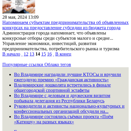
28 мая, 2024 13:09
Напоминаем субъектам предпринимательства об объявленных
конкурсах на предоставление субсидии из бюджета города
Администрация города напоминает, что объявлены
конкурсные отборы среди субъектов малого и средне...
Управление экономики, инвестиций, развития
предпринимательства, потребительского рынка и туризма
В начало
12
13
14
15
16
В конец
Популярные ссылки
Облако тегов
Во Владимире наградили лучшие КТОСы и вручили
ежегодную премию «Гражданская активность»
Владимирские дошколята встретились в финале
общегородской спортивной эстафеты
Во Владимире с деловым и дружеским визитом
побывала делегация из Республики Беларусь
Руководители и активисты национально-культурных и
конфессиональных организаций обсудили на...
Во Владимире состоялись съёмки проекта «Поём
«Катюшу» на разных языках»