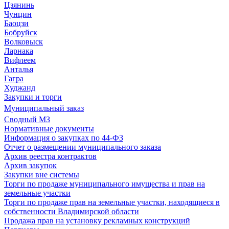
Цзянинь
Чунцин
Баоцзи
Бобруйск
Волковыск
Ларнака
Вифлеем
Анталья
Гагра
Худжанд
Закупки и торги
Муниципальный заказ
Сводный МЗ
Нормативные документы
Информация о закупках по 44-ФЗ
Отчет о размещении муниципального заказа
Архив реестра контрактов
Архив закупок
Закупки вне системы
Торги по продаже муниципального имущества и прав на
земельные участки
Торги по продаже прав на земельные участки, находящиеся в
собственности Владимирской области
Продажа прав на установку рекламных конструкций