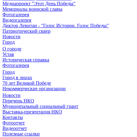
Медиапроект "Этот День Победы"
Мемориалы воинской славы
Фотогалерея
Видеогалерея
Диктор Левитан - "Голос Истории. Голос Победы"
Патриотический сквер
Новости
Город
О городе
Устав
Историческая справка
Фотогалерея
Город
Город в лицах
70 лет Великой Победе
Некоммерческие организации
Новости
Перечень НКО
Муниципальный социальный грант
Выставка-презентация НКО
Контакты
Фотоотчет
Видеоотчет
Полезные ссылки