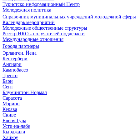
Туристско-информационный Центр
Молодежная политика
Справочник муниципальных учреждений молодежной сферы
Календарь мероприятий
Молодежные общественные структуры
Реестр НКО - получателей поддержки
Международные отношения
Города партнеры
Эрланген, Йена
Кентербери
Ангиари
Кампобассо
Тренто
Бари
Сент
Блумингтон-Нормал
Сарасота
Мэрион
Керава
Скиве
Еленя Гура
Усти-на-лабе
Кырджали
Хайкоу