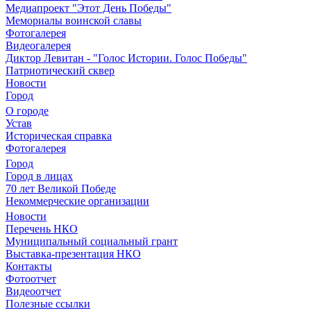
Медиапроект "Этот День Победы"
Мемориалы воинской славы
Фотогалерея
Видеогалерея
Диктор Левитан - "Голос Истории. Голос Победы"
Патриотический сквер
Новости
Город
О городе
Устав
Историческая справка
Фотогалерея
Город
Город в лицах
70 лет Великой Победе
Некоммерческие организации
Новости
Перечень НКО
Муниципальный социальный грант
Выставка-презентация НКО
Контакты
Фотоотчет
Видеоотчет
Полезные ссылки