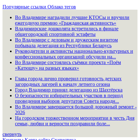
Популярные ссылки
Облако тегов
Во Владимире наградили лучшие КТОСы и вручили
ежегодную премию «Гражданская активность»
Владимирские дошколята встретились в финале
общегородской спортивной эстафеты
Во Владимире с деловым и дружеским визитом
побывала делегация из Республики Беларусь
Руководители и активисты национально-культурных и
конфессиональных организаций обсудили на...
Во Владимире состоялись съёмки проекта «Поём
«Катюшу» на разных языках»
Глава города лично проверил готовность детских
загородных лагерей к началу летнего сезона
Город Владимир принял делегацию из Шахтёрска
О безопасности избирательных участков в период
проведения выборов депутатов Совета народн...
Во Владимире завершается большой дорожный ремонт -
2026
На городском торжественном мероприятии в честь Дня
семьи, любви и верности поздравили боле...
свернуть
Контакты
Карта сайта
Статистика