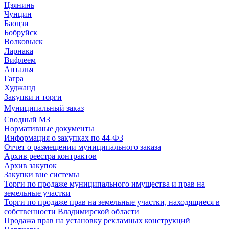
Цзянинь
Чунцин
Баоцзи
Бобруйск
Волковыск
Ларнака
Вифлеем
Анталья
Гагра
Худжанд
Закупки и торги
Муниципальный заказ
Сводный МЗ
Нормативные документы
Информация о закупках по 44-ФЗ
Отчет о размещении муниципального заказа
Архив реестра контрактов
Архив закупок
Закупки вне системы
Торги по продаже муниципального имущества и прав на
земельные участки
Торги по продаже прав на земельные участки, находящиеся в
собственности Владимирской области
Продажа прав на установку рекламных конструкций