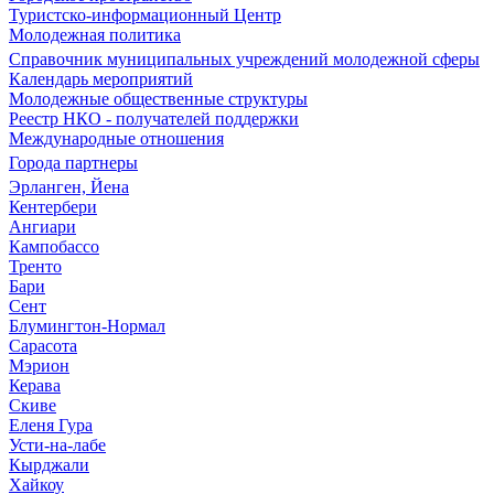
Туристско-информационный Центр
Молодежная политика
Справочник муниципальных учреждений молодежной сферы
Календарь мероприятий
Молодежные общественные структуры
Реестр НКО - получателей поддержки
Международные отношения
Города партнеры
Эрланген, Йена
Кентербери
Ангиари
Кампобассо
Тренто
Бари
Сент
Блумингтон-Нормал
Сарасота
Мэрион
Керава
Скиве
Еленя Гура
Усти-на-лабе
Кырджали
Хайкоу