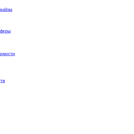
 найма
сферы
жимости
ств