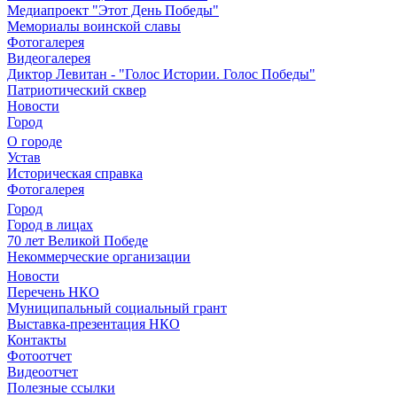
Медиапроект "Этот День Победы"
Мемориалы воинской славы
Фотогалерея
Видеогалерея
Диктор Левитан - "Голос Истории. Голос Победы"
Патриотический сквер
Новости
Город
О городе
Устав
Историческая справка
Фотогалерея
Город
Город в лицах
70 лет Великой Победе
Некоммерческие организации
Новости
Перечень НКО
Муниципальный социальный грант
Выставка-презентация НКО
Контакты
Фотоотчет
Видеоотчет
Полезные ссылки