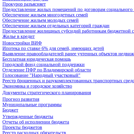
Прокурор разъясняет
Предоставление жилых помещений по договорам социального
Обеспечение жильем многодетных семей
Обеспечение жильем молодых семей
Обеспечение жильем отдельных категорий граждан
Предоставление жилищных субсидий работникам бюджетной 
Жилье в кредит
Новостройки ВИФ
Ипотека по ставке 6% для семей, имеющих детей
Выявление правообладателей ранее учтенных объектов недви
Бесплатная юридическая помощь
Городской фонд социальной поддержки
Отделение ПФР по Владимирской области
Голосование "Народный участковый"
Реестр брошенных и разукомплектованных транспортных сред
Экономика и городское хозяйство
Документы стратегического планирования
Прогноз развития
Муниципальные программы
Бюджет
Утвержденные бюджеты
Отчеты об исполнении бюджета
Проекты бюджетов
Реестр расходных обязательств