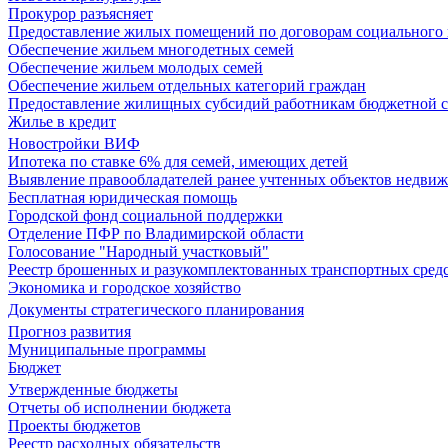
Прокурор разъясняет
Предоставление жилых помещений по договорам социального
Обеспечение жильем многодетных семей
Обеспечение жильем молодых семей
Обеспечение жильем отдельных категорий граждан
Предоставление жилищных субсидий работникам бюджетной 
Жилье в кредит
Новостройки ВИФ
Ипотека по ставке 6% для семей, имеющих детей
Выявление правообладателей ранее учтенных объектов недви
Бесплатная юридическая помощь
Городской фонд социальной поддержки
Отделение ПФР по Владимирской области
Голосование "Народный участковый"
Реестр брошенных и разукомплектованных транспортных сред
Экономика и городское хозяйство
Документы стратегического планирования
Прогноз развития
Муниципальные программы
Бюджет
Утвержденные бюджеты
Отчеты об исполнении бюджета
Проекты бюджетов
Реестр расходных обязательств