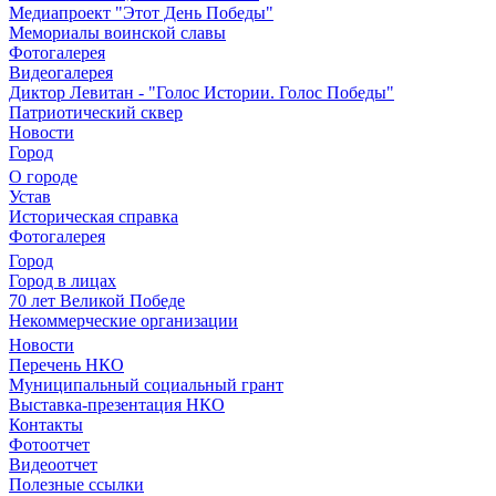
Медиапроект "Этот День Победы"
Мемориалы воинской славы
Фотогалерея
Видеогалерея
Диктор Левитан - "Голос Истории. Голос Победы"
Патриотический сквер
Новости
Город
О городе
Устав
Историческая справка
Фотогалерея
Город
Город в лицах
70 лет Великой Победе
Некоммерческие организации
Новости
Перечень НКО
Муниципальный социальный грант
Выставка-презентация НКО
Контакты
Фотоотчет
Видеоотчет
Полезные ссылки