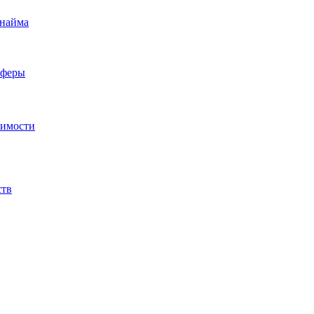
 найма
сферы
жимости
ств