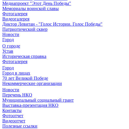
Медиапроект "Этот День Победы"
Мемориалы воинской славы
Фотогалерея
Видеогалерея
Диктор Левитан - "Голос Истории. Голос Победы"
Патриотический сквер
Новости
Город
О городе
Устав
Историческая справка
Фотогалерея
Город
Город в лицах
70 лет Великой Победе
Некоммерческие организации
Новости
Перечень НКО
Муниципальный социальный грант
Выставка-презентация НКО
Контакты
Фотоотчет
Видеоотчет
Полезные ссылки