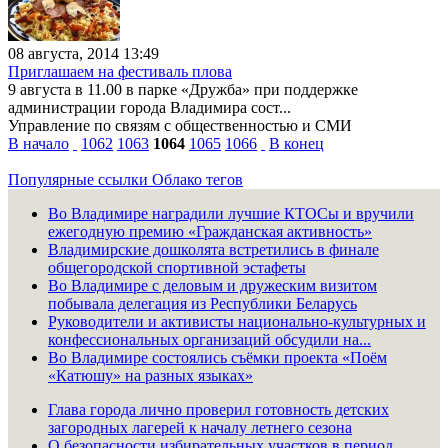
08 августа, 2014 13:49
Приглашаем на фестиваль плова
9 августа в 11.00 в парке «Дружба» при поддержке
администрации города Владимира сост...
Управление по связям с общественностью и СМИ
В начало
1062
1063
1064
1065
1066
В конец
Популярные ссылки
Облако тегов
Во Владимире наградили лучшие КТОСы и вручили
ежегодную премию «Гражданская активность»
Владимирские дошколята встретились в финале
общегородской спортивной эстафеты
Во Владимире с деловым и дружеским визитом
побывала делегация из Республики Беларусь
Руководители и активисты национально-культурных и
конфессиональных организаций обсудили на...
Во Владимире состоялись съёмки проекта «Поём
«Катюшу» на разных языках»
Глава города лично проверил готовность детских
загородных лагерей к началу летнего сезона
О безопасности избирательных участков в период