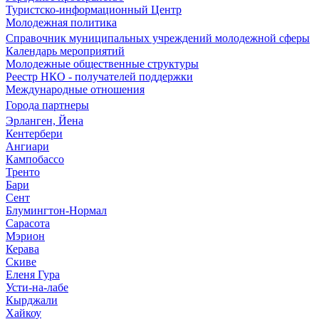
Туристско-информационный Центр
Молодежная политика
Справочник муниципальных учреждений молодежной сферы
Календарь мероприятий
Молодежные общественные структуры
Реестр НКО - получателей поддержки
Международные отношения
Города партнеры
Эрланген, Йена
Кентербери
Ангиари
Кампобассо
Тренто
Бари
Сент
Блумингтон-Нормал
Сарасота
Мэрион
Керава
Скиве
Еленя Гура
Усти-на-лабе
Кырджали
Хайкоу