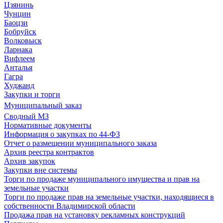
Цзянинь
Чунцин
Баоцзи
Бобруйск
Волковыск
Ларнака
Вифлеем
Анталья
Гагра
Худжанд
Закупки и торги
Муниципальный заказ
Сводный МЗ
Нормативные документы
Информация о закупках по 44-ФЗ
Отчет о размещении муниципального заказа
Архив реестра контрактов
Архив закупок
Закупки вне системы
Торги по продаже муниципального имущества и прав на
земельные участки
Торги по продаже прав на земельные участки, находящиеся в
собственности Владимирской области
Продажа прав на установку рекламных конструкций