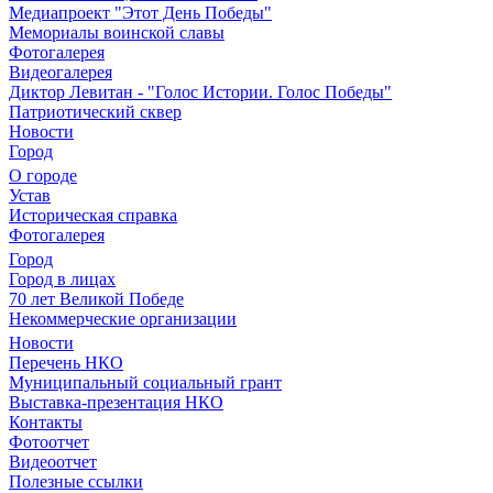
Медиапроект "Этот День Победы"
Мемориалы воинской славы
Фотогалерея
Видеогалерея
Диктор Левитан - "Голос Истории. Голос Победы"
Патриотический сквер
Новости
Город
О городе
Устав
Историческая справка
Фотогалерея
Город
Город в лицах
70 лет Великой Победе
Некоммерческие организации
Новости
Перечень НКО
Муниципальный социальный грант
Выставка-презентация НКО
Контакты
Фотоотчет
Видеоотчет
Полезные ссылки