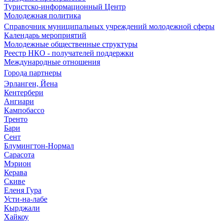
Туристско-информационный Центр
Молодежная политика
Справочник муниципальных учреждений молодежной сферы
Календарь мероприятий
Молодежные общественные структуры
Реестр НКО - получателей поддержки
Международные отношения
Города партнеры
Эрланген, Йена
Кентербери
Ангиари
Кампобассо
Тренто
Бари
Сент
Блумингтон-Нормал
Сарасота
Мэрион
Керава
Скиве
Еленя Гура
Усти-на-лабе
Кырджали
Хайкоу