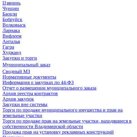
Цзянинь
Чунцин
Баоцзи
Бобруйск
Волковыск
Ларнака
Вифлеем
Анталья
Гагра
Худжанд
Закупки и торги
Муниципальный заказ
Сводный МЗ
Нормативные документы
Информация о закупках по 44-ФЗ
Отчет о размещении муниципального заказа
Архив реестра контрактов
Архив закупок
Закупки вне системы
Торги по продаже муниципального имущества и прав на
земельные участки
Торги по продаже прав на земельные участки, находящиеся в
собственности Владимирской области
Продажа прав на установку рекламных конструкций