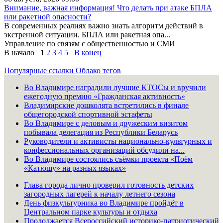
Внимание, важная информация! Что делать при атаке БПЛА
или ракетной опасности?
В современных реалиях важно знать алгоритм действий в
экстренной ситуации. БПЛА или ракетная опа...
Управление по связям с общественностью и СМИ
В начало
1
2
3
4
5
В конец
Популярные ссылки
Облако тегов
Во Владимире наградили лучшие КТОСы и вручили
ежегодную премию «Гражданская активность»
Владимирские дошколята встретились в финале
общегородской спортивной эстафеты
Во Владимире с деловым и дружеским визитом
побывала делегация из Республики Беларусь
Руководители и активисты национально-культурных и
конфессиональных организаций обсудили на...
Во Владимире состоялись съёмки проекта «Поём
«Катюшу» на разных языках»
Глава города лично проверил готовность детских
загородных лагерей к началу летнего сезона
День физкультурника во Владимире пройдёт в
Центральном парке культуры и отдыха
Продолжается Всероссийский историко-патриотический