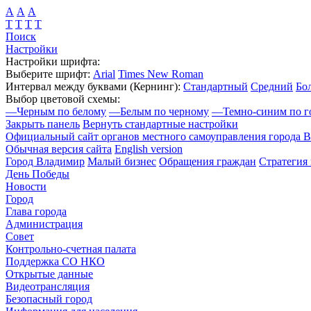
А
А
А
Т
Т
Т
Т
Поиск
Настройки
Настройки шрифта:
Выберите шрифт:
Arial
Times New Roman
Интервал между буквами
(Кернинг)
:
Стандартный
Средний
Бо
Выбор цветовой схемы:
—
Черным по белому
—
Белым по черному
—
Темно-синим по г
Закрыть панель
Вернуть стандартные настройки
Официальный сайт органов местного самоуправления города 
Обычная версия сайта
English version
Город Владимир
Малый бизнес
Обращения граждан
Стратегия 
День Победы
Новости
Город
Глава города
Администрация
Совет
Контрольно-счетная палата
Поддержка СО НКО
Открытые данные
Видеотрансляция
Безопасный город