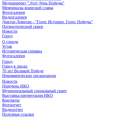
Медиапроект "Этот День Победы"
Мемориалы воинской славы
Фотогалерея
Видеогалерея
Диктор Левитан - "Голос Истории. Голос Победы"
Патриотический сквер
Новости
Город
О городе
Устав
Историческая справка
Фотогалерея
Город
Город в лицах
70 лет Великой Победе
Некоммерческие организации
Новости
Перечень НКО
Муниципальный социальный грант
Выставка-презентация НКО
Контакты
Фотоотчет
Видеоотчет
Полезные ссылки