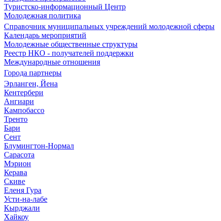
Туристско-информационный Центр
Молодежная политика
Справочник муниципальных учреждений молодежной сферы
Календарь мероприятий
Молодежные общественные структуры
Реестр НКО - получателей поддержки
Международные отношения
Города партнеры
Эрланген, Йена
Кентербери
Ангиари
Кампобассо
Тренто
Бари
Сент
Блумингтон-Нормал
Сарасота
Мэрион
Керава
Скиве
Еленя Гура
Усти-на-лабе
Кырджали
Хайкоу