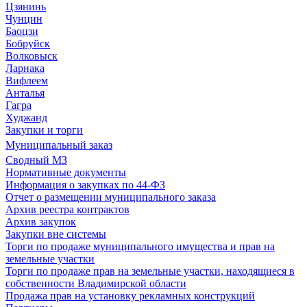
Цзянинь
Чунцин
Баоцзи
Бобруйск
Волковыск
Ларнака
Вифлеем
Анталья
Гагра
Худжанд
Закупки и торги
Муниципальный заказ
Сводный МЗ
Нормативные документы
Информация о закупках по 44-ФЗ
Отчет о размещении муниципального заказа
Архив реестра контрактов
Архив закупок
Закупки вне системы
Торги по продаже муниципального имущества и прав на
земельные участки
Торги по продаже прав на земельные участки, находящиеся в
собственности Владимирской области
Продажа прав на установку рекламных конструкций