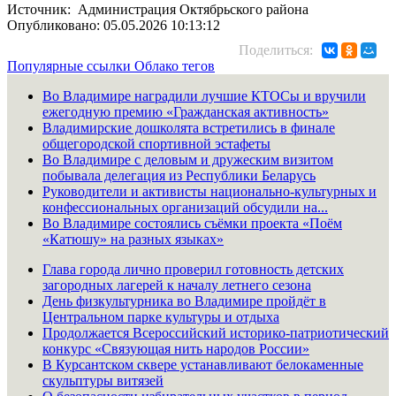
Источник: Администрация Октябрьского района
Опубликовано: 05.05.2026 10:13:12
Поделиться:
Популярные ссылки
Облако тегов
Во Владимире наградили лучшие КТОСы и вручили
ежегодную премию «Гражданская активность»
Владимирские дошколята встретились в финале
общегородской спортивной эстафеты
Во Владимире с деловым и дружеским визитом
побывала делегация из Республики Беларусь
Руководители и активисты национально-культурных и
конфессиональных организаций обсудили на...
Во Владимире состоялись съёмки проекта «Поём
«Катюшу» на разных языках»
Глава города лично проверил готовность детских
загородных лагерей к началу летнего сезона
День физкультурника во Владимире пройдёт в
Центральном парке культуры и отдыха
Продолжается Всероссийский историко-патриотический
конкурс «Связующая нить народов России»
В Курсантском сквере устанавливают белокаменные
скульптуры витязей