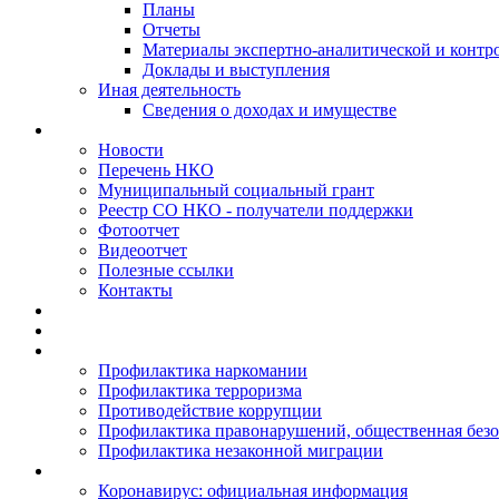
Планы
Отчеты
Материалы экспертно-аналитической и контр
Доклады и выступления
Иная деятельность
Сведения о доходах и имуществе
Новости
Перечень НКО
Муниципальный социальный грант
Реестр СО НКО - получатели поддержки
Фотоотчет
Видеоотчет
Полезные ссылки
Контакты
Профилактика наркомании
Профилактика терроризма
Противодействие коррупции
Профилактика правонарушений, общественная безо
Профилактика незаконной миграции
Коронавирус: официальная информация