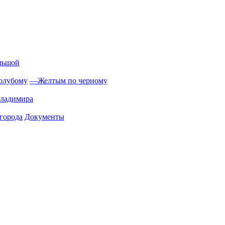
льшой
олубому
—
Желтым по черному
Владимира
города
Документы