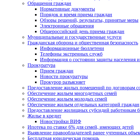
Обращения граждан
Нормативные документы
Порядок и время приема граждан
Обзоры решений, результаты, принятые меры
Электронные обращения
Общероссийский день приема граждан
Муниципальные и государственные услуги
Гражданская оборона и общественная безопасность
Информационные бюллетени
Телефоны экстренных служб
Информация о состоянии защиты населения и
Прокуратура
Прием граждан
Новости прокуратуры
Прокурор разъясняет
Предоставление жилых помещений по договорам с
Обеспечение жильем многодетных семей
Обеспечение жильем молодых семей
Обеспечение жильем отдельных категорий граждан
Предоставление жилищных субсидий работникам 
Жилье в кредит
Новостройки ВИФ
Ипотека по ставке 6% для семей, имеющих детей
Выявление правообладателей ранее учтенных объе
Бесплатная юридическая помощь