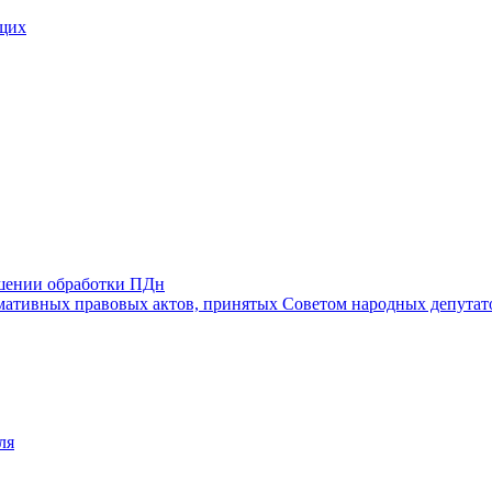
щих
ошении обработки ПДн
ативных правовых актов, принятых Советом народных депутат
ля