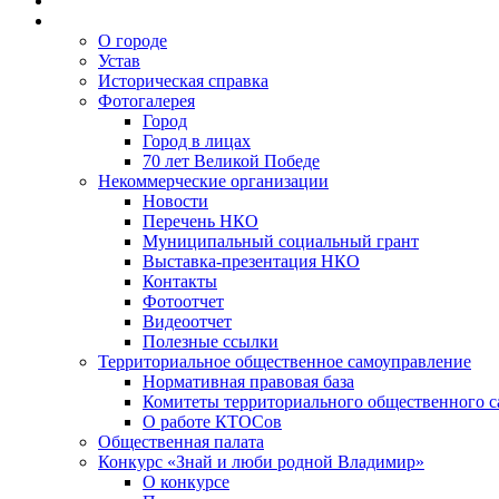
О городе
Устав
Историческая справка
Фотогалерея
Город
Город в лицах
70 лет Великой Победе
Некоммерческие организации
Новости
Перечень НКО
Муниципальный социальный грант
Выставка-презентация НКО
Контакты
Фотоотчет
Видеоотчет
Полезные ссылки
Территориальное общественное самоуправление
Нормативная правовая база
Комитеты территориального общественного 
О работе КТОСов
Общественная палата
Конкурс «Знай и люби родной Владимир»
О конкурсе