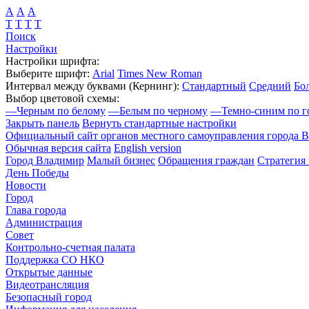
А
А
А
Т
Т
Т
Т
Поиск
Настройки
Настройки шрифта:
Выберите шрифт:
Arial
Times New Roman
Интервал между буквами
(Кернинг)
:
Стандартный
Средний
Бо
Выбор цветовой схемы:
—
Черным по белому
—
Белым по черному
—
Темно-синим по г
Закрыть панель
Вернуть стандартные настройки
Официальный сайт органов местного самоуправления города 
Обычная версия сайта
English version
Город Владимир
Малый бизнес
Обращения граждан
Стратегия 
День Победы
Новости
Город
Глава города
Администрация
Совет
Контрольно-счетная палата
Поддержка СО НКО
Открытые данные
Видеотрансляция
Безопасный город