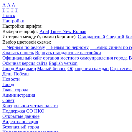
А
А
А
Т
Т
Т
Т
Поиск
Настройки
Настройки шрифта:
Выберите шрифт:
Arial
Times New Roman
Интервал между буквами
(Кернинг)
:
Стандартный
Средний
Бо
Выбор цветовой схемы:
—
Черным по белому
—
Белым по черному
—
Темно-синим по г
Закрыть панель
Вернуть стандартные настройки
Официальный сайт органов местного самоуправления города 
Обычная версия сайта
English version
Город Владимир
Малый бизнес
Обращения граждан
Стратегия 
День Победы
Новости
Город
Глава города
Администрация
Совет
Контрольно-счетная палата
Поддержка СО НКО
Открытые данные
Видеотрансляция
Безопасный город