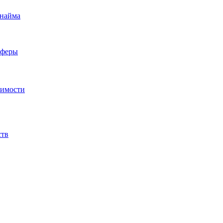
 найма
сферы
жимости
ств