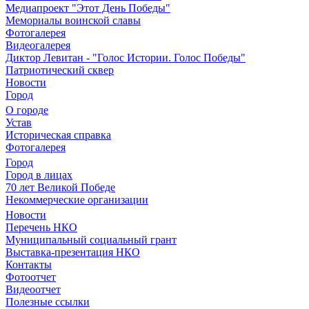
Медиапроект "Этот День Победы"
Мемориалы воинской славы
Фотогалерея
Видеогалерея
Диктор Левитан - "Голос Истории. Голос Победы"
Патриотический сквер
Новости
Город
О городе
Устав
Историческая справка
Фотогалерея
Город
Город в лицах
70 лет Великой Победе
Некоммерческие организации
Новости
Перечень НКО
Муниципальный социальный грант
Выставка-презентация НКО
Контакты
Фотоотчет
Видеоотчет
Полезные ссылки