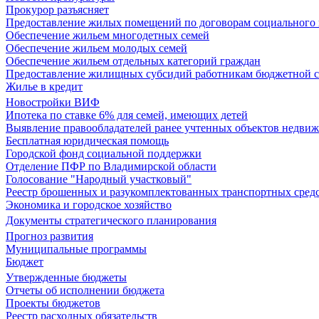
Прокурор разъясняет
Предоставление жилых помещений по договорам социального
Обеспечение жильем многодетных семей
Обеспечение жильем молодых семей
Обеспечение жильем отдельных категорий граждан
Предоставление жилищных субсидий работникам бюджетной 
Жилье в кредит
Новостройки ВИФ
Ипотека по ставке 6% для семей, имеющих детей
Выявление правообладателей ранее учтенных объектов недви
Бесплатная юридическая помощь
Городской фонд социальной поддержки
Отделение ПФР по Владимирской области
Голосование "Народный участковый"
Реестр брошенных и разукомплектованных транспортных сред
Экономика и городское хозяйство
Документы стратегического планирования
Прогноз развития
Муниципальные программы
Бюджет
Утвержденные бюджеты
Отчеты об исполнении бюджета
Проекты бюджетов
Реестр расходных обязательств