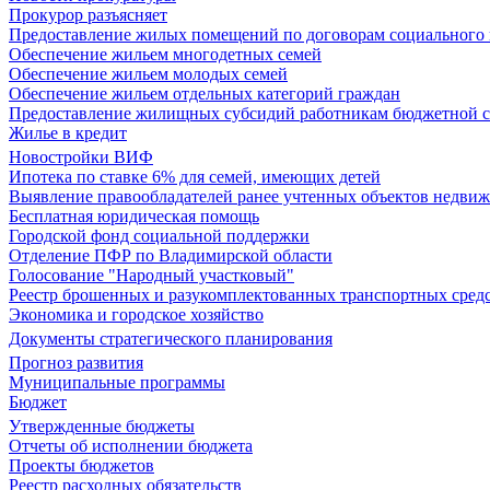
Прокурор разъясняет
Предоставление жилых помещений по договорам социального
Обеспечение жильем многодетных семей
Обеспечение жильем молодых семей
Обеспечение жильем отдельных категорий граждан
Предоставление жилищных субсидий работникам бюджетной 
Жилье в кредит
Новостройки ВИФ
Ипотека по ставке 6% для семей, имеющих детей
Выявление правообладателей ранее учтенных объектов недви
Бесплатная юридическая помощь
Городской фонд социальной поддержки
Отделение ПФР по Владимирской области
Голосование "Народный участковый"
Реестр брошенных и разукомплектованных транспортных сред
Экономика и городское хозяйство
Документы стратегического планирования
Прогноз развития
Муниципальные программы
Бюджет
Утвержденные бюджеты
Отчеты об исполнении бюджета
Проекты бюджетов
Реестр расходных обязательств