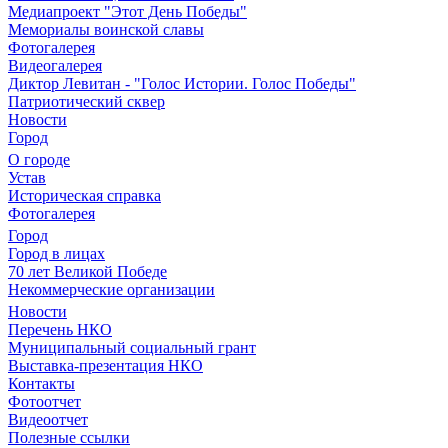
Медиапроект "Этот День Победы"
Мемориалы воинской славы
Фотогалерея
Видеогалерея
Диктор Левитан - "Голос Истории. Голос Победы"
Патриотический сквер
Новости
Город
О городе
Устав
Историческая справка
Фотогалерея
Город
Город в лицах
70 лет Великой Победе
Некоммерческие организации
Новости
Перечень НКО
Муниципальный социальный грант
Выставка-презентация НКО
Контакты
Фотоотчет
Видеоотчет
Полезные ссылки