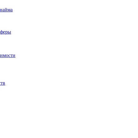
 найма
сферы
жимости
ств