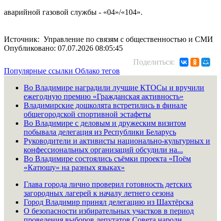
аварийной газовой службы - «04»/«104».
Источник: Управление по связям с общественностью и СМИ
Опубликовано: 07.07.2026 08:05:45
Поделиться:
Популярные ссылки
Облако тегов
Во Владимире наградили лучшие КТОСы и вручили
ежегодную премию «Гражданская активность»
Владимирские дошколята встретились в финале
общегородской спортивной эстафеты
Во Владимире с деловым и дружеским визитом
побывала делегация из Республики Беларусь
Руководители и активисты национально-культурных и
конфессиональных организаций обсудили на...
Во Владимире состоялись съёмки проекта «Поём
«Катюшу» на разных языках»
Глава города лично проверил готовность детских
загородных лагерей к началу летнего сезона
Город Владимир принял делегацию из Шахтёрска
О безопасности избирательных участков в период
проведения выборов депутатов Совета народн...