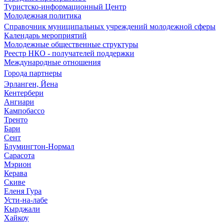
Туристско-информационный Центр
Молодежная политика
Справочник муниципальных учреждений молодежной сферы
Календарь мероприятий
Молодежные общественные структуры
Реестр НКО - получателей поддержки
Международные отношения
Города партнеры
Эрланген, Йена
Кентербери
Ангиари
Кампобассо
Тренто
Бари
Сент
Блумингтон-Нормал
Сарасота
Мэрион
Керава
Скиве
Еленя Гура
Усти-на-лабе
Кырджали
Хайкоу