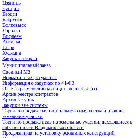
Цзянинь
Чунцин
Баоцзи
Бобруйск
Волковыск
Ларнака
Вифлеем
Анталья
Гагра
Худжанд
Закупки и торги
Муниципальный заказ
Сводный МЗ
Нормативные документы
Информация о закупках по 44-ФЗ
Отчет о размещении муниципального заказа
Архив реестра контрактов
Архив закупок
Закупки вне системы
Торги по продаже муниципального имущества и прав на
земельные участки
Торги по продаже прав на земельные участки, находящиеся в
собственности Владимирской области
Продажа прав на установку рекламных конструкций