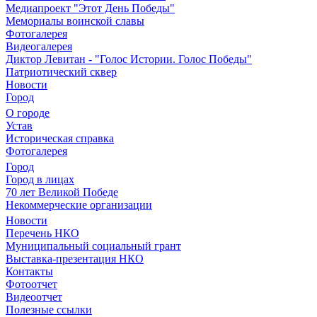
Медиапроект "Этот День Победы"
Мемориалы воинской славы
Фотогалерея
Видеогалерея
Диктор Левитан - "Голос Истории. Голос Победы"
Патриотический сквер
Новости
Город
О городе
Устав
Историческая справка
Фотогалерея
Город
Город в лицах
70 лет Великой Победе
Некоммерческие организации
Новости
Перечень НКО
Муниципальный социальный грант
Выставка-презентация НКО
Контакты
Фотоотчет
Видеоотчет
Полезные ссылки