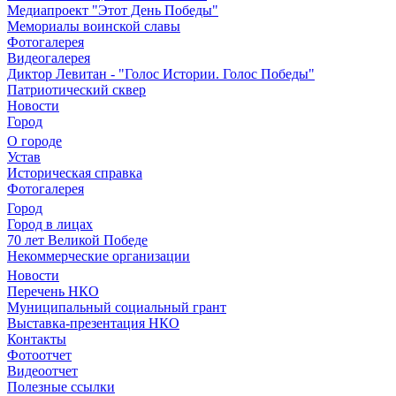
Медиапроект "Этот День Победы"
Мемориалы воинской славы
Фотогалерея
Видеогалерея
Диктор Левитан - "Голос Истории. Голос Победы"
Патриотический сквер
Новости
Город
О городе
Устав
Историческая справка
Фотогалерея
Город
Город в лицах
70 лет Великой Победе
Некоммерческие организации
Новости
Перечень НКО
Муниципальный социальный грант
Выставка-презентация НКО
Контакты
Фотоотчет
Видеоотчет
Полезные ссылки