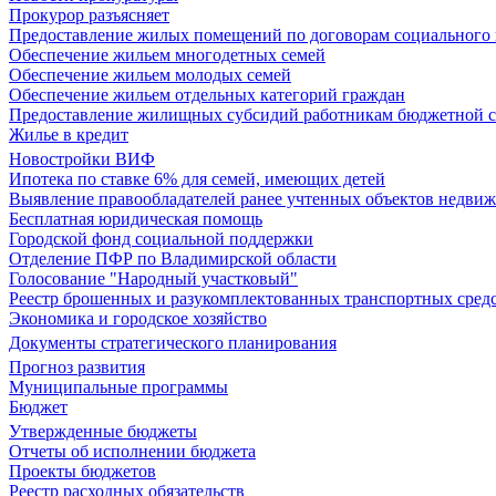
Прокурор разъясняет
Предоставление жилых помещений по договорам социального
Обеспечение жильем многодетных семей
Обеспечение жильем молодых семей
Обеспечение жильем отдельных категорий граждан
Предоставление жилищных субсидий работникам бюджетной 
Жилье в кредит
Новостройки ВИФ
Ипотека по ставке 6% для семей, имеющих детей
Выявление правообладателей ранее учтенных объектов недви
Бесплатная юридическая помощь
Городской фонд социальной поддержки
Отделение ПФР по Владимирской области
Голосование "Народный участковый"
Реестр брошенных и разукомплектованных транспортных сред
Экономика и городское хозяйство
Документы стратегического планирования
Прогноз развития
Муниципальные программы
Бюджет
Утвержденные бюджеты
Отчеты об исполнении бюджета
Проекты бюджетов
Реестр расходных обязательств