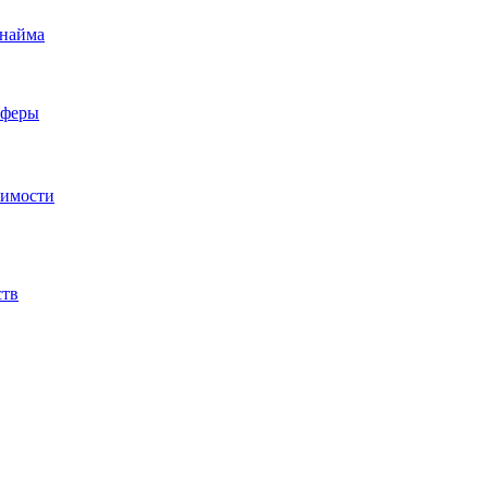
 найма
сферы
жимости
ств