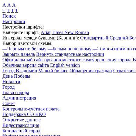
А
А
А
Т
Т
Т
Т
Поиск
Настройки
Настройки шрифта:
Выберите шрифт:
Arial
Times New Roman
Интервал между буквами
(Кернинг)
:
Стандартный
Средний
Бо
Выбор цветовой схемы:
—
Черным по белому
—
Белым по черному
—
Темно-синим по г
Закрыть панель
Вернуть стандартные настройки
Официальный сайт органов местного самоуправления города 
Обычная версия сайта
English version
Город Владимир
Малый бизнес
Обращения граждан
Стратегия 
День Победы
Новости
Город
Глава города
Администрация
Совет
Контрольно-счетная палата
Поддержка СО НКО
Открытые данные
Видеотрансляция
Безопасный город