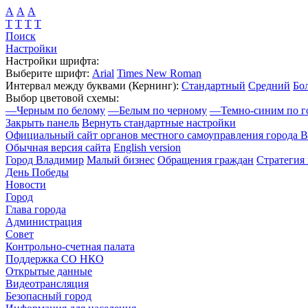
А
А
А
Т
Т
Т
Т
Поиск
Настройки
Настройки шрифта:
Выберите шрифт:
Arial
Times New Roman
Интервал между буквами
(Кернинг)
:
Стандартный
Средний
Бо
Выбор цветовой схемы:
—
Черным по белому
—
Белым по черному
—
Темно-синим по г
Закрыть панель
Вернуть стандартные настройки
Официальный сайт органов местного самоуправления города 
Обычная версия сайта
English version
Город Владимир
Малый бизнес
Обращения граждан
Стратегия 
День Победы
Новости
Город
Глава города
Администрация
Совет
Контрольно-счетная палата
Поддержка СО НКО
Открытые данные
Видеотрансляция
Безопасный город