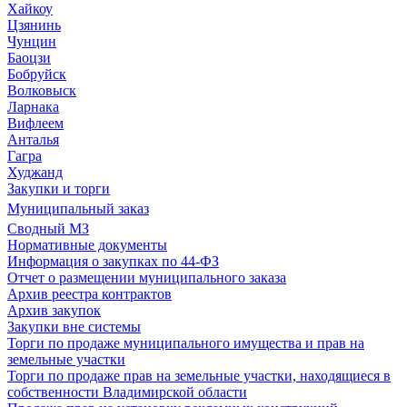
Хайкоу
Цзянинь
Чунцин
Баоцзи
Бобруйск
Волковыск
Ларнака
Вифлеем
Анталья
Гагра
Худжанд
Закупки и торги
Муниципальный заказ
Сводный МЗ
Нормативные документы
Информация о закупках по 44-ФЗ
Отчет о размещении муниципального заказа
Архив реестра контрактов
Архив закупок
Закупки вне системы
Торги по продаже муниципального имущества и прав на
земельные участки
Торги по продаже прав на земельные участки, находящиеся в
собственности Владимирской области