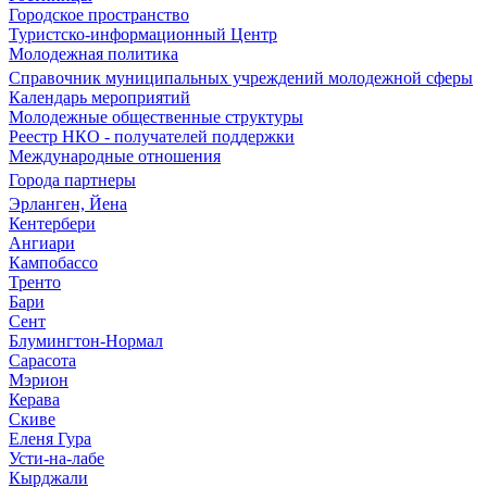
Городское пространство
Туристско-информационный Центр
Молодежная политика
Справочник муниципальных учреждений молодежной сферы
Календарь мероприятий
Молодежные общественные структуры
Реестр НКО - получателей поддержки
Международные отношения
Города партнеры
Эрланген, Йена
Кентербери
Ангиари
Кампобассо
Тренто
Бари
Сент
Блумингтон-Нормал
Сарасота
Мэрион
Керава
Скиве
Еленя Гура
Усти-на-лабе
Кырджали