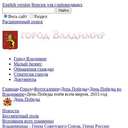
English version
Версия для слабовидящих
Весь сайт
Раздел
Расширенный поиск
Город Владимир
Малый бизнес
Обращения граждан
Стратегия города
Документы
Главная
»
Город
»
Фотогалерея
»
День Победы
»
День Победы во
Владимире
»
День Победы поём всем миром, 2015 год
День Победы
Новости
Бессмертный полк
Вспомним всех поименно
Владимирцы - Герои Советского Союза, Герои России