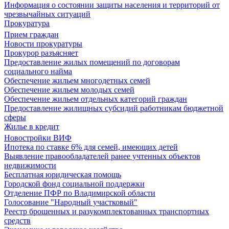
Информация о состоянии защиты населения и территорий от
чрезвычайных ситуаций
Прокуратура
Прием граждан
Новости прокуратуры
Прокурор разъясняет
Предоставление жилых помещений по договорам
социального найма
Обеспечение жильем многодетных семей
Обеспечение жильем молодых семей
Обеспечение жильем отдельных категорий граждан
Предоставление жилищных субсидий работникам бюджетной
сферы
Жилье в кредит
Новостройки ВИФ
Ипотека по ставке 6% для семей, имеющих детей
Выявление правообладателей ранее учтенных объектов
недвижимости
Бесплатная юридическая помощь
Городской фонд социальной поддержки
Отделение ПФР по Владимирской области
Голосование "Народный участковый"
Реестр брошенных и разукомплектованных транспортных
средств