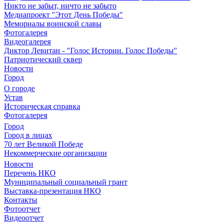
Никто не забыт, ничто не забыто
Медиапроект "Этот День Победы"
Мемориалы воинской славы
Фотогалерея
Видеогалерея
Диктор Левитан - "Голос Истории. Голос Победы"
Патриотический сквер
Новости
Город
О городе
Устав
Историческая справка
Фотогалерея
Город
Город в лицах
70 лет Великой Победе
Некоммерческие организации
Новости
Перечень НКО
Муниципальный социальный грант
Выставка-презентация НКО
Контакты
Фотоотчет
Видеоотчет