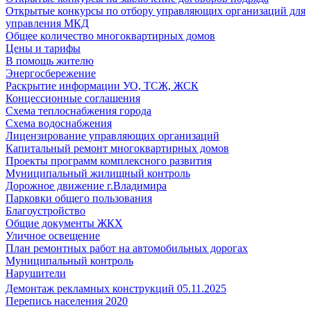
Открытые конкурсы по отбору управляющих организаций для
управления МКД
Общее количество многоквартирных домов
Цены и тарифы
В помощь жителю
Энергосбережение
Раскрытие информации УО, ТСЖ, ЖСК
Концессионные соглашения
Схема теплоснабжения города
Схема водоснабжения
Лицензирование управляющих организаций
Капитальный ремонт многоквартирных домов
Проекты программ комплексного развития
Муниципальный жилищный контроль
Дорожное движение г.Владимира
Парковки общего пользования
Благоустройство
Общие документы ЖКХ
Уличное освещение
План ремонтных работ на автомобильных дорогах
Муниципальный контроль
Нарушители
Демонтаж рекламных конструкций 05.11.2025
Перепись населения 2020