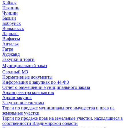
Хайкоу
Цзянинь
Чунцин
Баоцзи
Бобруйск
Волковыск
Ларнака
Вифлеем
Анталья
Гагра
Худжанд
Закупки и торги
Муниципальный заказ
Сводный МЗ
Нормативные документы
Информация о закупках по 44-ФЗ
Отчет о размещении муниципального заказа
Архив реестра контрактов
Архив закупок
Закупки вне системы
Торги по продаже муниципального имущества и прав на
земельные участки
Торги по продаже прав на земельные участки, находящиеся в
собственности Владимирской области