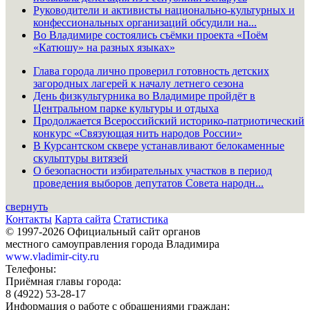
Руководители и активисты национально-культурных и
конфессиональных организаций обсудили на...
Во Владимире состоялись съёмки проекта «Поём
«Катюшу» на разных языках»
Глава города лично проверил готовность детских
загородных лагерей к началу летнего сезона
День физкультурника во Владимире пройдёт в
Центральном парке культуры и отдыха
Продолжается Всероссийский историко-патриотический
конкурс «Связующая нить народов России»
В Курсантском сквере устанавливают белокаменные
скульптуры витязей
О безопасности избирательных участков в период
проведения выборов депутатов Совета народн...
свернуть
Контакты
Карта сайта
Статистика
© 1997-2026 Официальный сайт органов
местного самоуправления города Владимира
www.vladimir-city.ru
Телефоны:
Приёмная главы города:
8 (4922) 53-28-17
Информация о работе с обращениями граждан: