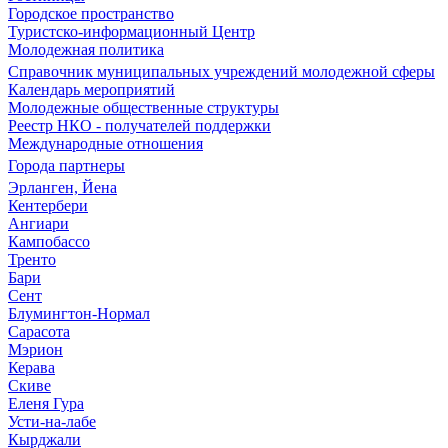
Городское пространство
Туристско-информационный Центр
Молодежная политика
Справочник муниципальных учреждений молодежной сферы
Календарь мероприятий
Молодежные общественные структуры
Реестр НКО - получателей поддержки
Международные отношения
Города партнеры
Эрланген, Йена
Кентербери
Ангиари
Кампобассо
Тренто
Бари
Сент
Блумингтон-Нормал
Сарасота
Мэрион
Керава
Скиве
Еленя Гура
Усти-на-лабе
Кырджали