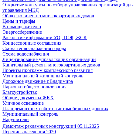
Открытые конкурсы по отбору управляющих организаций для
управления МКД
Общее количество многоквартирных домов
Цены и тарифы
В помощь жителю
Энергосбережение
Раскрытие информации УО, ТСЖ, ЖСК
Концессионные соглашения
Схема теплоснабжения города
Схема водоснабжения
Лицензирование управляющих организаций
Капитальный ремонт многоквартирных домов
Проекты программ комплексного развития
Муниципальный жилищный контроль
Дорожное движение г.Владимира
Парковки общего пользования
Благоустройство
Общие документы ЖКХ
Уличное освещение
План ремонтных работ на автомобильных дорогах
Муниципальный контроль
Нарушители
Демонтаж рекламных конструкций 05.11.2025
Перепись населения 2020