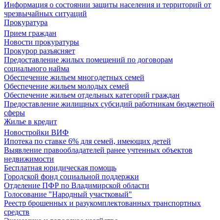
Информация о состоянии защиты населения и территорий от
чрезвычайных ситуаций
Прокуратура
Прием граждан
Новости прокуратуры
Прокурор разъясняет
Предоставление жилых помещений по договорам
социального найма
Обеспечение жильем многодетных семей
Обеспечение жильем молодых семей
Обеспечение жильем отдельных категорий граждан
Предоставление жилищных субсидий работникам бюджетной
сферы
Жилье в кредит
Новостройки ВИФ
Ипотека по ставке 6% для семей, имеющих детей
Выявление правообладателей ранее учтенных объектов
недвижимости
Бесплатная юридическая помощь
Городской фонд социальной поддержки
Отделение ПФР по Владимирской области
Голосование "Народный участковый"
Реестр брошенных и разукомплектованных транспортных
средств