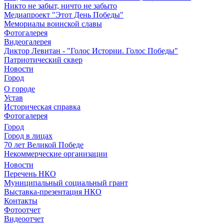
Никто не забыт, ничто не забыто
Медиапроект "Этот День Победы"
Мемориалы воинской славы
Фотогалерея
Видеогалерея
Диктор Левитан - "Голос Истории. Голос Победы"
Патриотический сквер
Новости
Город
О городе
Устав
Историческая справка
Фотогалерея
Город
Город в лицах
70 лет Великой Победе
Некоммерческие организации
Новости
Перечень НКО
Муниципальный социальный грант
Выставка-презентация НКО
Контакты
Фотоотчет
Видеоотчет