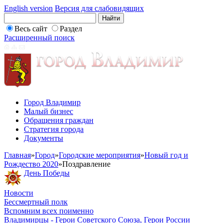
English version
Версия для слабовидящих
Весь сайт
Раздел
Расширенный поиск
Город Владимир
Малый бизнес
Обращения граждан
Стратегия города
Документы
Главная
»
Город
»
Городские мероприятия
»
Новый год и
Рождество 2020
»
Поздравление
День Победы
Новости
Бессмертный полк
Вспомним всех поименно
Владимирцы - Герои Советского Союза, Герои России