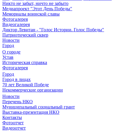
Никто не забыт, ничто не забыто
Медиапроект "Этот День Победы"
Мемориалы воинской славы
Фотогалерея
Видеогалерея
Диктор Левитан - "Голос Истории. Голос Победы"
Патриотический сквер
Новости
Город
О городе
Устав
Историческая справка
Фотогалерея
Город
Город в лицах
70 лет Великой Победе
Некоммерческие организации
Новости
Перечень НКО
Муниципальный социальный грант
Выставка-презентация НКО
Контакты
Фотоотчет
Видеоотчет