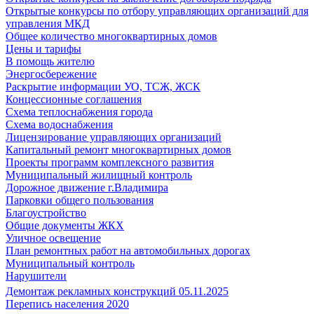
Открытые конкурсы по отбору управляющих организаций для
управления МКД
Общее количество многоквартирных домов
Цены и тарифы
В помощь жителю
Энергосбережение
Раскрытие информации УО, ТСЖ, ЖСК
Концессионные соглашения
Схема теплоснабжения города
Схема водоснабжения
Лицензирование управляющих организаций
Капитальный ремонт многоквартирных домов
Проекты программ комплексного развития
Муниципальный жилищный контроль
Дорожное движение г.Владимира
Парковки общего пользования
Благоустройство
Общие документы ЖКХ
Уличное освещение
План ремонтных работ на автомобильных дорогах
Муниципальный контроль
Нарушители
Демонтаж рекламных конструкций 05.11.2025
Перепись населения 2020