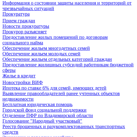
Информация о состоянии защиты населения и территорий от
чрезвычайных ситуаций
Прокуратура
Прием граждан
Новости прокуратуры
Прокурор разъясняет
Предоставление жилых помещений по договорам
социального найма
Обеспечение жильем многодетных семей
Обеспечение жильем молодых семей
Обеспечение жильем отдельных категорий граждан
Предоставление жилищных субсидий работникам бюджетной
сферы
Жилье в кредит
Новостройки ВИФ
Ипотека по ставке 6% для семей, имеющих детей
Выявление правообладателей ранее учтенных объектов
недвижимости
Бесплатная юридическая помощь
Городской фонд социальной поддержки
Отделение ПФР по Владимирской области
Голосование "Народный участковый"
Реестр брошенных и разукомплектованных транспортных
средств