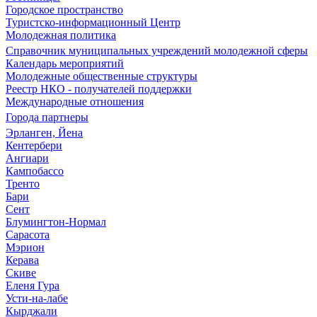
Городское пространство
Туристско-информационный Центр
Молодежная политика
Справочник муниципальных учреждений молодежной сферы
Календарь мероприятий
Молодежные общественные структуры
Реестр НКО - получателей поддержки
Международные отношения
Города партнеры
Эрланген, Йена
Кентербери
Ангиари
Кампобассо
Тренто
Бари
Сент
Блумингтон-Нормал
Сарасота
Мэрион
Керава
Скиве
Еленя Гура
Усти-на-лабе
Кырджали