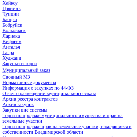
Хайкоу
Цзянинь
Чунцин
Баоцзи
Бобруйск
Волковыск
Ларнака
Вифлеем
Анталья
Гагра
Худжанд
Закупки и торги
Муниципальный заказ
Сводный МЗ
Нормативные документы
Информация о закупках по 44-ФЗ
Отчет о размещении муниципального заказа
Архив реестра контрактов
Архив закупок
Закупки вне системы
Торги по продаже муниципального имущества и прав на
земельные участки
Торги по продаже прав на земельные участки, находящиеся в
собственности Владимирской области