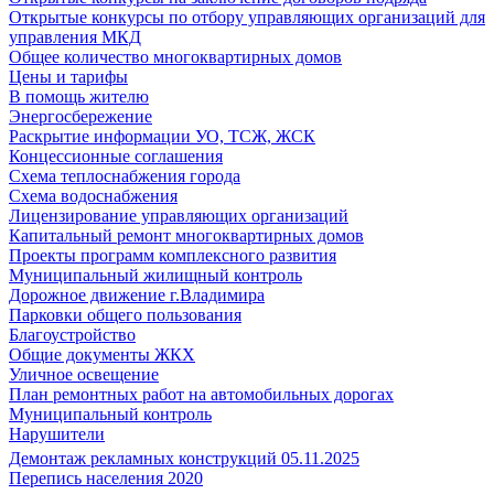
Открытые конкурсы по отбору управляющих организаций для
управления МКД
Общее количество многоквартирных домов
Цены и тарифы
В помощь жителю
Энергосбережение
Раскрытие информации УО, ТСЖ, ЖСК
Концессионные соглашения
Схема теплоснабжения города
Схема водоснабжения
Лицензирование управляющих организаций
Капитальный ремонт многоквартирных домов
Проекты программ комплексного развития
Муниципальный жилищный контроль
Дорожное движение г.Владимира
Парковки общего пользования
Благоустройство
Общие документы ЖКХ
Уличное освещение
План ремонтных работ на автомобильных дорогах
Муниципальный контроль
Нарушители
Демонтаж рекламных конструкций 05.11.2025
Перепись населения 2020