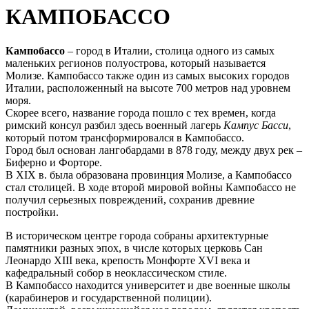
КАМПОБАССО
Кампобассо
– город в Италии, столица одного из самых
маленьких регионов полуострова, который называется
Молизе. Кампобассо также один из самых высоких городов
Италии, расположенный на высоте 700 метров над уровнем
моря.
Скорее всего, название города пошло с тех времен, когда
римский консул разбил здесь
военный лагерь
Кампус Басси
,
который потом трансформировался в Кампобассо.
Город был основан лангобардами в 878 году, между двух рек –
Биферно и Форторе.
В XIX в. была образована провинция Молизе, а Кампобассо
стал столицей.
В ходе второй мировой войны Кампобассо не
получил серьезных повреждений, сохранив древние
постройки.
В историческом центре города собраны архитектурные
памятники разных эпох, в числе которых церковь Сан
Леонардо XIII века, крепость Монфорте XVI века и
кафедральный собор в неоклассическом стиле.
В Кампобассо находится университет и две военные школы
(карабинеров и государственной полиции).