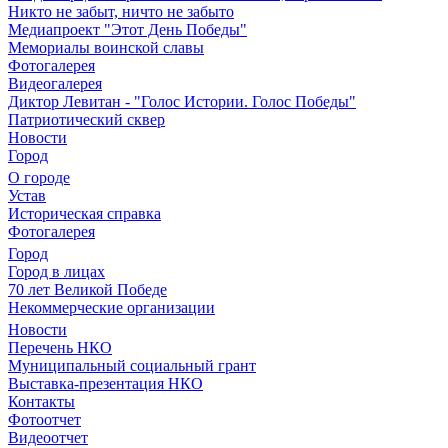
Никто не забыт, ничто не забыто
Медиапроект "Этот День Победы"
Мемориалы воинской славы
Фотогалерея
Видеогалерея
Диктор Левитан - "Голос Истории. Голос Победы"
Патриотический сквер
Новости
Город
О городе
Устав
Историческая справка
Фотогалерея
Город
Город в лицах
70 лет Великой Победе
Некоммерческие организации
Новости
Перечень НКО
Муниципальный социальный грант
Выставка-презентация НКО
Контакты
Фотоотчет
Видеоотчет