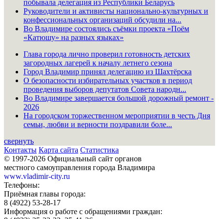
побывала делегация из Республики Беларусь
Руководители и активисты национально-культурных и
конфессиональных организаций обсудили на...
Во Владимире состоялись съёмки проекта «Поём
«Катюшу» на разных языках»
Глава города лично проверил готовность детских
загородных лагерей к началу летнего сезона
Город Владимир принял делегацию из Шахтёрска
О безопасности избирательных участков в период
проведения выборов депутатов Совета народн...
Во Владимире завершается большой дорожный ремонт -
2026
На городском торжественном мероприятии в честь Дня
семьи, любви и верности поздравили боле...
свернуть
Контакты
Карта сайта
Статистика
© 1997-2026 Официальный сайт органов
местного самоуправления города Владимира
www.vladimir-city.ru
Телефоны:
Приёмная главы города:
8 (4922) 53-28-17
Информация о работе с обращениями граждан: