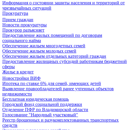
Информация о состоянии защиты населения и территорий от
чрезвычайных ситуаций
Прокуратура
Прием граждан
Новости прокуратуры
Прокурор разъясняет
Предоставление жилых помещений по договорам
социального найма
Обеспечение жильем многодетных семей
Обеспечение жильем молодых семей
Обеспечение жильем отдельных категорий граждан
Предоставление жилищных субсидий работникам бюджетной
сферы
Жилье в кредит
Новостройки ВИФ
Ипотека по ставке 6% для семей, имеющих детей
Выявление правообладателей ранее учтенных объектов
недвижимости
Бесплатная юридическая помощь
Городской фонд социальной поддержки
Отделение ПФР по Владимирской области
Голосование "Народный участковый"
Реестр брошенных и разукомплектованных транспортных
средств