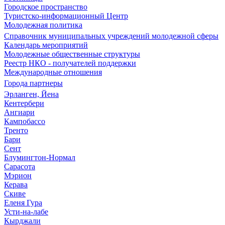
Городское пространство
Туристско-информационный Центр
Молодежная политика
Справочник муниципальных учреждений молодежной сферы
Календарь мероприятий
Молодежные общественные структуры
Реестр НКО - получателей поддержки
Международные отношения
Города партнеры
Эрланген, Йена
Кентербери
Ангиари
Кампобассо
Тренто
Бари
Сент
Блумингтон-Нормал
Сарасота
Мэрион
Керава
Скиве
Еленя Гура
Усти-на-лабе
Кырджали