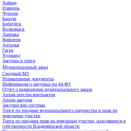
Хайкоу
Цзянинь
Чунцин
Баоцзи
Бобруйск
Волковыск
Ларнака
Вифлеем
Анталья
Гагра
Худжанд
Закупки и торги
Муниципальный заказ
Сводный МЗ
Нормативные документы
Информация о закупках по 44-ФЗ
Отчет о размещении муниципального заказа
Архив реестра контрактов
Архив закупок
Закупки вне системы
Торги по продаже муниципального имущества и прав на
земельные участки
Торги по продаже прав на земельные участки, находящиеся в
собственности Владимирской области