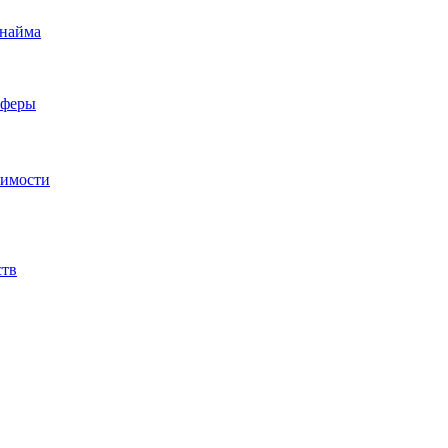
 найма
сферы
жимости
ств