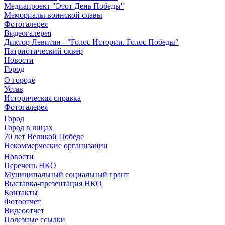
Медиапроект "Этот День Победы"
Мемориалы воинской славы
Фотогалерея
Видеогалерея
Диктор Левитан - "Голос Истории. Голос Победы"
Патриотический сквер
Новости
Город
О городе
Устав
Историческая справка
Фотогалерея
Город
Город в лицах
70 лет Великой Победе
Некоммерческие организации
Новости
Перечень НКО
Муниципальный социальный грант
Выставка-презентация НКО
Контакты
Фотоотчет
Видеоотчет
Полезные ссылки