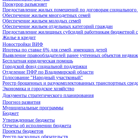
Прокурор разъясняет
Предоставление жилых помещений по договорам социального
Обеспечение жильем многодетных семей
Обеспечение жильем молодых семей
Обеспечение жильем отдельных категорий граждан
Предоставление жилищных субсидий работникам бюджетной 
Жилье в кредит
Новостройки ВИФ
Ипотека по ставке 6% для семей, имеющих детей
Выявление правообладателей ранее учтенных объектов недви
Бесплатная юридическая помощь
Городской фонд социальной поддержки
Отделение ПФР по Владимирской области
Голосование "Народный участковый"
Реестр брошенных и разукомплектованных транспортных сред
Экономика и городское хозяйство
Документы стратегического планирования
Прогноз развития
Муниципальные программы
Бюджет
Утвержденные бюджеты
Отчеты об исполнении бюджета
Проекты бюджетов
Реестр расходных обязательств