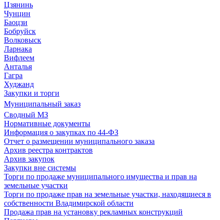
Цзянинь
Чунцин
Баоцзи
Бобруйск
Волковыск
Ларнака
Вифлеем
Анталья
Гагра
Худжанд
Закупки и торги
Муниципальный заказ
Сводный МЗ
Нормативные документы
Информация о закупках по 44-ФЗ
Отчет о размещении муниципального заказа
Архив реестра контрактов
Архив закупок
Закупки вне системы
Торги по продаже муниципального имущества и прав на
земельные участки
Торги по продаже прав на земельные участки, находящиеся в
собственности Владимирской области
Продажа прав на установку рекламных конструкций