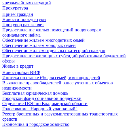
чрезвычайных ситуаций
Прокуратура
Прием граждан
Новости прокуратуры
Прокурор разъясняет
Предоставление жилых помещений по договорам
социального найма
Обеспечение жильем многодетных семей
Обеспечение жильем молодых семей
Обеспечение жильем отдельных категорий граждан
Предоставление жилищных субсидий работникам бюджетной
сферы
Жилье в кредит
Новостройки ВИФ
Ипотека по ставке 6% для семей, имеющих детей
Выявление правообладателей ранее учтенных объектов
недвижимости
Бесплатная юридическая помощь
Городской фонд социальной поддержки
Отделение ПФР по Владимирской области
Голосование "Народный участковый"
Реестр брошенных и разукомплектованных транспортных
средств
Экономика и городское хозяйство