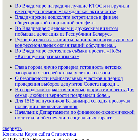
Во Владимире наградили лучшие КТОСы и вручили
ежегодную премию «Гражданская активность»
Владимирские дошколята встретились в финале
общегородской спортивной эстафеты
Во Владимире с деловым и дружеским визитом
побывала делегация из Республики Беларусь
Руководители и активисты национально-культурных и
конфессиональных организаций обсудили на...
Во Владимире состоялись съёмки проекта «Поём
«Катюшу» на разных языках»
Глава города лично проверил готовность детских
загородных лагерей к началу летнего сезона
О безопасности избирательных участков в период
проведения выборов депутатов Совета народн...
На городском торжественном мероприятии в честь Дня
семьи, любви и верности поздравили боле...
Для 1515 выпускников Владимира сегодня прозвучал
последний школьный звонок
Начальник Департамента по финансово-экономической
политике и обеспечению социальных гарант...
свернуть
Контакты
Карта сайта
Статистика
© 1997-2026 Официальный сайт органов