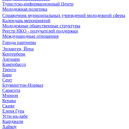
Туристско-информационный Центр
Молодежная политика
Справочник муниципальных учреждений молодежной сферы
Календарь мероприятий
Молодежные общественные структуры
Реестр НКО - получателей поддержки
Международные отношения
Города партнеры
Эрланген, Йена
Кентербери
Ангиари
Кампобассо
Тренто
Бари
Сент
Блумингтон-Нормал
Сарасота
Мэрион
Керава
Скиве
Еленя Гура
Усти-на-лабе
Кырджали
Хайкоу