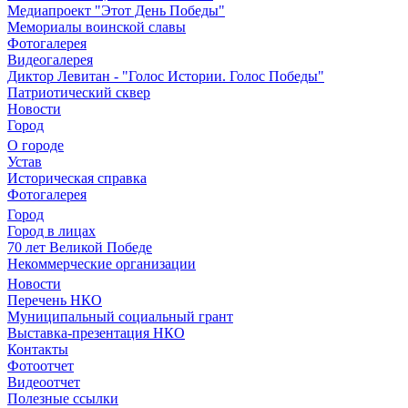
Медиапроект "Этот День Победы"
Мемориалы воинской славы
Фотогалерея
Видеогалерея
Диктор Левитан - "Голос Истории. Голос Победы"
Патриотический сквер
Новости
Город
О городе
Устав
Историческая справка
Фотогалерея
Город
Город в лицах
70 лет Великой Победе
Некоммерческие организации
Новости
Перечень НКО
Муниципальный социальный грант
Выставка-презентация НКО
Контакты
Фотоотчет
Видеоотчет
Полезные ссылки